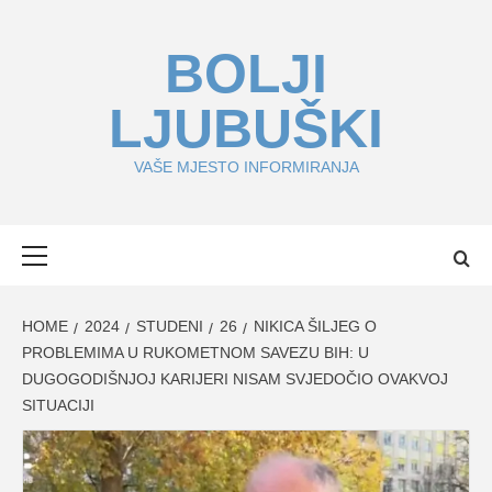
Skip
to
BOLJI
content
LJUBUŠKI
VAŠE MJESTO INFORMIRANJA
Primary
Menu
HOME
2024
STUDENI
26
NIKICA ŠILJEG O
PROBLEMIMA U RUKOMETNOM SAVEZU BIH: U
DUGOGODIŠNJOJ KARIJERI NISAM SVJEDOČIO OVAKVOJ
SITUACIJI