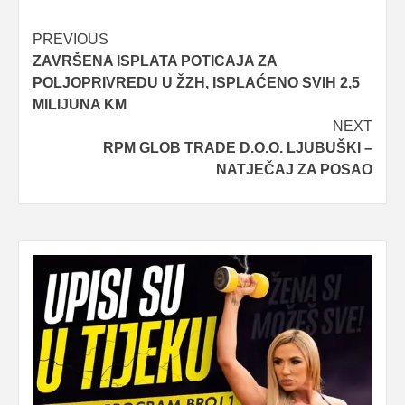
Post
PREVIOUS
ZAVRŠENA ISPLATA POTICAJA ZA
navigation
POLJOPRIVREDU U ŽZH, ISPLAĆENO SVIH 2,5
MILIJUNA KM
NEXT
RPM GLOB TRADE D.O.O. LJUBUŠKI –
NATJEČAJ ZA POSAO