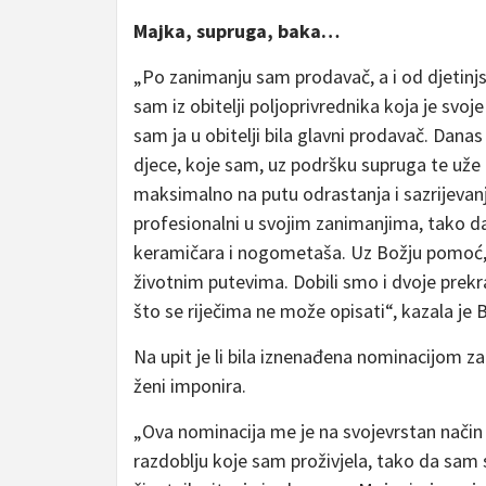
Majka, supruga, baka…
„Po zanimanju sam prodavač, a i od djetinjst
sam iz obitelji poljoprivrednika koja je svoj
sam ja u obitelji bila glavni prodavač. Da
djece, koje sam, uz podršku supruga te uže i 
maksimalno na putu odrastanja i sazrijevanja
profesionalni u svojim zanimanjima, tako d
keramičara i nogometaša. Uz Božju pomoć, na
životnim putevima. Dobili smo i dvoje prekr
što se riječima ne može opisati“, kazala je 
Na upit je li bila iznenađena nominacijom za
ženi imponira.
„Ova nominacija me je na svojevrstan način
razdoblju koje sam proživjela, tako da sam 