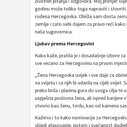
životnih pitanja i odgovora. Moj primjer sv
godinu može toliko toga napraviti i stvorit
rođena Hercegovka. Obišla sam dosta zemalj
zemlje i zato sebi dajem za pravo reći kako 
naša sugovornica.
Ljubav prema Hercegovini
Kako kaže, pratila je i dosadašnje izbore za
sve vezano za Hercegovinu na prvom mjest
„Žena Hercegovka uvijek i sve daje za obitelj
na svijetu i za njih bi udarila na cijeli svijet
preko brda i planina gura do svoga cilja te ug
uspješna poslovna žena, ali ispred karijere 
stvorio kao ženu, tvrdu, kao od kamena sas
Kažimo i to kako nominacije za Hercegovku 
slijedi glasovanje, potom i svečanost dodj