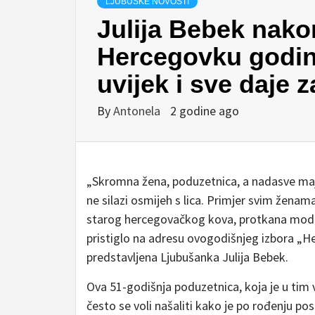
LJUBUŠKE NOVOSTI
Julija Bebek nako
Hercegovku godin
uvijek i sve daje z
By
Antonela
2 godine ago
„Skromna žena, poduzetnica, a nadasve maj
ne silazi osmijeh s lica. Primjer svim žena
starog hercegovačkog kova, protkana moder
pristiglo na adresu ovogodišnjeg izbora „H
predstavljena Ljubušanka Julija Bebek.
Ova 51-godišnja poduzetnica, koja je u tim
često se voli našaliti kako je po rođenju pos