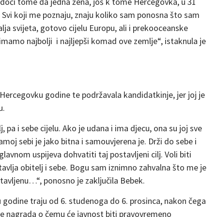
jedoči tome da jedna žena, još k tome Hercegovka, u 31
i. Svi koji me poznaju, znaju koliko sam ponosna što sam
a svijeta, gotovo cijelu Europu, ali i prekooceanske
imamo najbolji i najljepši komad ove zemlje“, istaknula je
 Hercegovku godine te podržavala kandidatkinje, jer joj je
u.
, pa i sebe cijelu. Ako je udana i ima djecu, ona su joj sve
. Samoj sebi je jako bitna i samouvjerena je. Drži do sebe i
lavnom uspijeva dohvatiti taj postavljeni cilj. Voli biti
stavlja obitelj i sebe. Bogu sam iznimno zahvalna što me je
tavljenu…“, ponosno je zaključila Bebek.
godine traju od 6. studenoga do 6. prosinca, nakon čega
ele nagrada o čemu će javnost biti pravovremeno