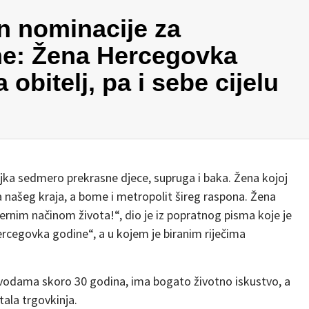
n nominacije za
e: Žena Hercegovka
a obitelj, pa i sebe cijelu
ka sedmero prekrasne djece, supruga i baka. Žena kojoj
ma našeg kraja, a bome i metropolit šireg raspona. Žena
nim načinom života!“, dio je iz popratnog pisma koje je
ercegovka godine“, a u kojem je biranim riječima
 vodama skoro 30 godina, ima bogato životno iskustvo, a
tala trgovkinja.