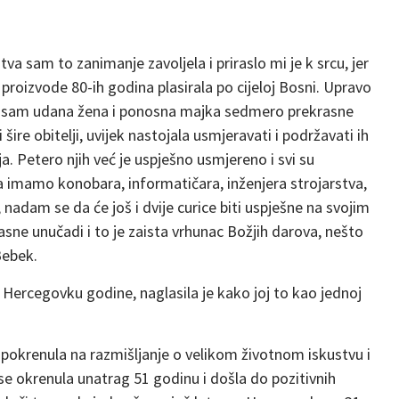
va sam to zanimanje zavoljela i priraslo mi je k srcu, jer
e proizvode 80-ih godina plasirala po cijeloj Bosni. Upravo
nas sam udana žena i ponosna majka sedmero prekrasne
šire obitelji, uvijek nastojala usmjeravati i podržavati ih
. Petero njih već je uspješno usmjereno i svi su
a imamo konobara, informatičara, inženjera strojarstva,
dam se da će još i dvije curice biti uspješne na svojim
asne unučadi i to je zaista vrhunac Božjih darova, nešto
Bebek.
 Hercegovku godine, naglasila je kako joj to kao jednoj
 pokrenula na razmišljanje o velikom životnom iskustvu i
se okrenula unatrag 51 godinu i došla do pozitivnih