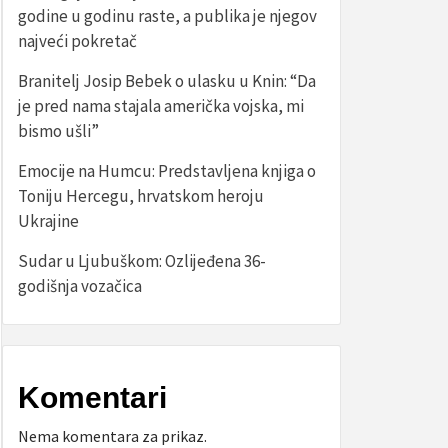
godine u godinu raste, a publika je njegov
najveći pokretač
Branitelj Josip Bebek o ulasku u Knin: “Da
je pred nama stajala američka vojska, mi
bismo ušli”
Emocije na Humcu: Predstavljena knjiga o
Toniju Hercegu, hrvatskom heroju
Ukrajine
Sudar u Ljubuškom: Ozlijeđena 36-
godišnja vozačica
Komentari
Nema komentara za prikaz.