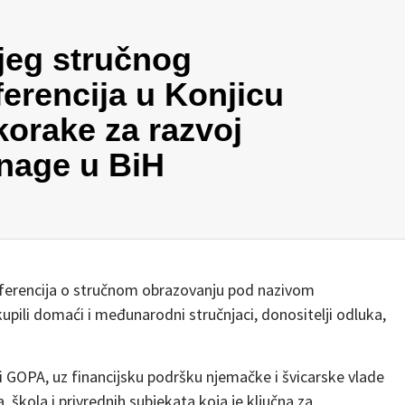
jeg stručnog
erencija u Konjicu
korake za razvoj
snage u BiH
ferencija o stručnom obrazovanju pod nazivom
upili domaći i međunarodni stručnjaci, donositelji odluka,
 i GOPA, uz financijsku podršku njemačke i švicarske vlade
, škola i privrednih subjekata koja je ključna za