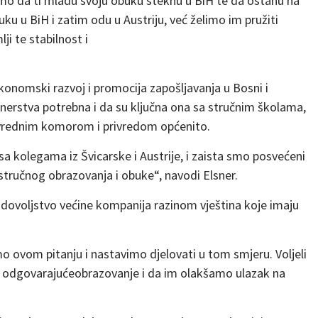
limo da ti mladu svoju obuku steknu u BiH te da ostanu na
ku u BiH i zatim odu u Austriju, već želimo im pružiti
ji te stabilnost i
onomski razvoj i promocija zapošljavanja u Bosni i
tnerstva potrebna i da su ključna ona sa stručnim školama,
vrednim komorom i privredom općenito.
 kolegama iz Švicarske i Austrije, i zaista smo posvećeni
 stručnog obrazovanja i obuke“, navodi Elsner.
dovoljstvo većine kompanija razinom vještina koje imaju
 ovom pitanju i nastavimo djelovati u tom smjeru. Voljeli
 odgovarajućeobrazovanje i da im olakšamo ulazak na