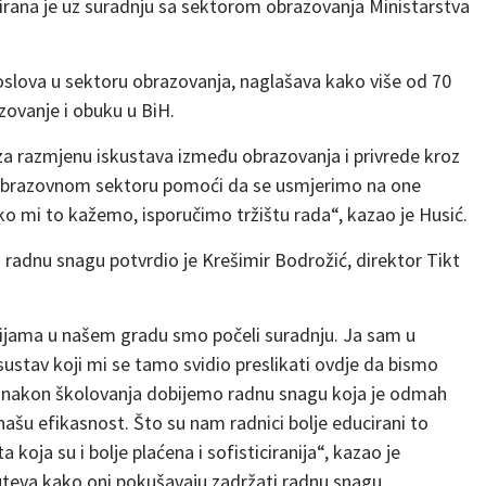
irana je uz suradnju sa sektorom obrazovanja Ministarstva
poslova u sektoru obrazovanja, naglašava kako više od 70
ovanje i obuku u BiH.
 za razmjenu iskustava između obrazovanja i privrede kroz
 obrazovnom sektoru pomoći da se usmjerimo na one
kako mi to kažemo, isporučimo tržištu rada“, kazao je Husić.
 radnu snagu potvrdio je Krešimir Bodrožić, direktor Tikt
ucijama u našem gradu smo počeli suradnju. Ja sam u
ustav koji mi se tamo svidio preslikati ovdje da bismo
 da nakon školovanja dobijemo radnu snagu koja je odmah
šu efikasnost. Što su nam radnici bolje educirani to
koja su i bolje plaćena i sofisticiranija“, kazao je
puteva kako oni pokušavaju zadržati radnu snagu.