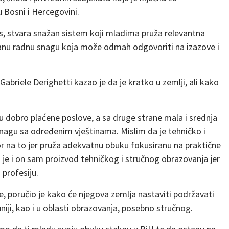
 Bosni i Hercegovini.
as, stvara snažan sistem koji mladima pruža relevantna
ovanu radnu snagu koja može odmah odgovoriti na izazove i
briele Derighetti kazao je da je kratko u zemlji, ali kako
 dobro plaćene poslove, a sa druge strane mala i srednja
agu sa određenim vještinama. Mislim da je tehničko i
 na to jer pruža adekvatnu obuku fokusiranu na praktične
 je i on sam proizvod tehničkog i stručnog obrazovanja jer
 profesiju.
, poručio je kako će njegova zemlja nastaviti podržavati
iji, kao i u oblasti obrazovanja, posebno stručnog.