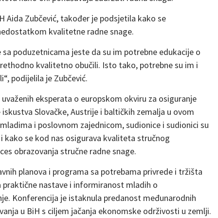
H Aida Zubčević, također je podsjetila kako se
a nedostatkom kvalitetne radne snage.
te sa poduzetnicama jeste da su im potrebne edukacije o
thodno kvalitetno obučili. Isto tako, potrebne su im i
, podijelila je Zubčević.
a uvaženih eksperata o europskom okviru za osiguranje
 iskustva Slovačke, Austrije i baltičkih zemalja u ovom
 mladima i poslovnom zajednicom, sudionice i sudionici su
 i kako se kod nas osigurava kvaliteta stručnog
oces obrazovanja stručne radne snage.
avnih planova i programa sa potrebama privrede i tržišta
praktične nastave i informiranost mladih o
e. Konferencija je istaknula predanost međunarodnih
anja u BiH s ciljem jačanja ekonomske održivosti u zemlji.