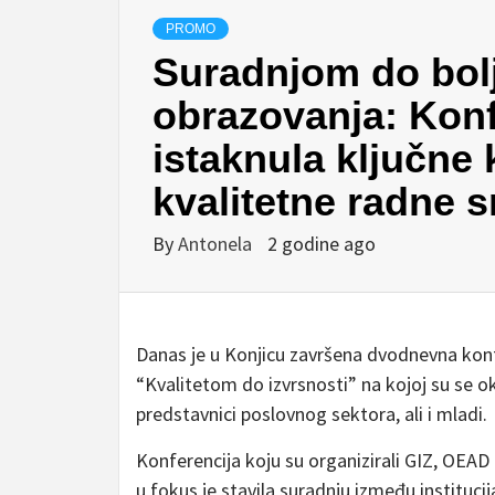
PROMO
Suradnjom do bol
obrazovanja: Konf
istaknula ključne 
kvalitetne radne 
By
Antonela
2 godine ago
Danas je u Konjicu završena dvodnevna kon
“Kvalitetom do izvrsnosti” na kojoj su se ok
predstavnici poslovnog sektora, ali i mladi.
Konferencija koju su organizirali GIZ, OEAD
u fokus je stavila suradnju između institucija