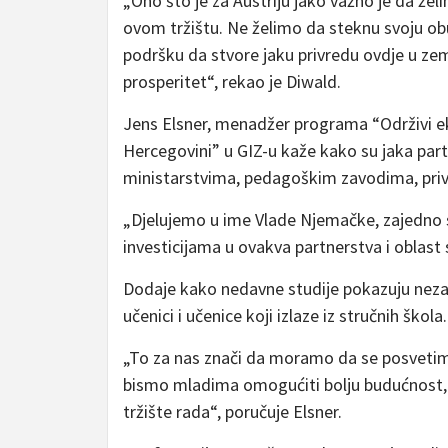
„Ono što je za Austriju jako važno je da že
ovom tržištu. Ne želimo da steknu svoju obu
podršku da stvore jaku privredu ovdje u zeml
prosperitet“, rekao je Diwald.
Jens Elsner, menadžer programa “Održivi ek
Hercegovini” u GIZ-u kaže kako su jaka par
ministarstvima, pedagoškim zavodima, pri
„Djelujemo u ime Vlade Njemačke, zajedno sa
investicijama u ovakva partnerstva i oblast
Dodaje kako nedavne studije pokazuju neza
učenici i učenice koji izlaze iz stručnih škola.
„To za nas znači da moramo da se posvetimo
bismo mladima omogućiti bolju budućnost,
tržište rada“, poručuje Elsner.