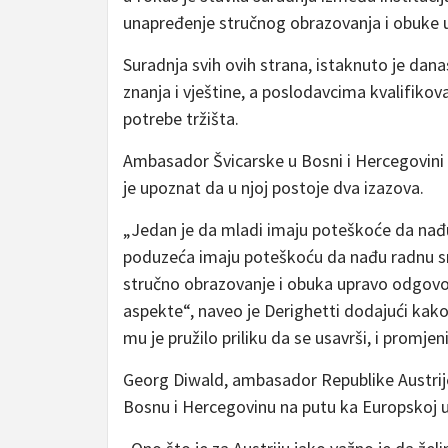
unapređenje stručnog obrazovanja i obuke u
Suradnja svih ovih strana, istaknuto je dan
znanja i vještine, a poslodavcima kvalifik
potrebe tržišta.
Ambasador Švicarske u Bosni i Hercegovini Ga
je upoznat da u njoj postoje dva izazova.
„Jedan je da mladi imaju poteškoće da nađu
poduzeća imaju poteškoću da nađu radnu sn
stručno obrazovanje i obuka upravo odgovor
aspekte“, naveo je Derighetti dodajući kako
mu je pružilo priliku da se usavrši, i promjeni
Georg Diwald, ambasador Republike Austrije
Bosnu i Hercegovinu na putu ka Europskoj un