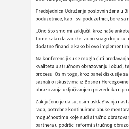
Predsjednica Udruženja poslovnih žena u Bi
poduzetnice, kao i svi poduzetnici, bore s
,,Ono što smo mi zaključili kroz naše anke
tome kako da zadrže radnu snagu koju su pre
dodatne financije kako bi ovo implementirali“
Na konferenciji su se mogla čuti predavanj
kvaliteta u stručnom obrazovanju i obuci, te
procesu. Osim toga, kroz panel diskusije sa
saznali o iskustvima iz Bosne i Hercegovine
obrazovanja uključivanjem privrednika u pr
Zaključeno je da su, osim usklađivanja nast
rada, potrebne kontinuirane obuke mentora 
mogućnostima koje nudi stručno obrazovanj
partnera u podršci reformi stručnog obrazov