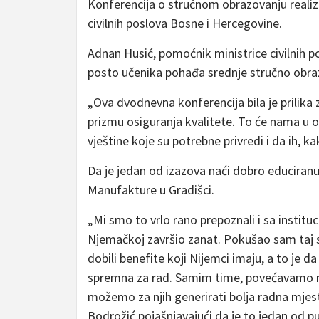
Konferencija o stručnom obrazovanju realiz
civilnih poslova Bosne i Hercegovine.
Adnan Husić, pomoćnik ministrice civilnih 
posto učenika pohađa srednje stručno obraz
„Ova dvodnevna konferencija bila je prilika
prizmu osiguranja kvalitete. To će nama u
vještine koje su potrebne privredi i da ih, 
Da je jedan od izazova naći dobro educiranu
Manufakture u Gradišci.
„Mi smo to vrlo rano prepoznali i sa instit
Njemačkoj završio zanat. Pokušao sam taj s
dobili benefite koji Nijemci imaju, a to je
spremna za rad. Samim time, povećavamo na
možemo za njih generirati bolja radna mjesta 
Bodrožić pojašnjavajući da je to jedan od 