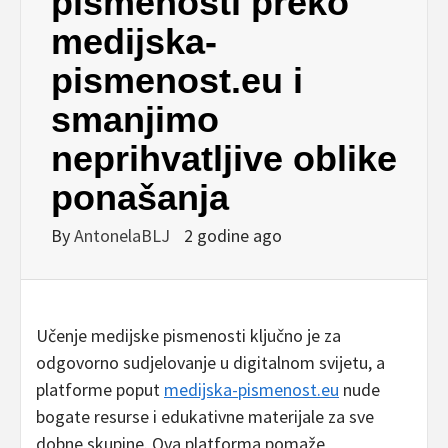
pismenosti preko
medijska-
pismenost.eu i
smanjimo
neprihvatljive oblike
ponašanja
By
AntonelaBLJ
2 godine ago
Učenje medijske pismenosti ključno je za
odgovorno sudjelovanje u digitalnom svijetu, a
platforme poput
medijska-pismenost.eu
nude
bogate resurse i edukativne materijale za sve
dobne skupine. Ova platforma pomaže