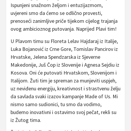
Ispunjeni snažnom željom i entuzijazmom,
uvjereni smo da ćemo se odlično provesti,
prenoseći zanimljive priče tijekom cijelog trajanja
ovog ambicioznog putovanja. Naprijed Plavi tim!
U Plavom timu su Floreta Lelav Hajdaraj iz Italije,
Luka Bojanović iz Crne Gore, Tomislav Pancirov iz
Hrvatske, Jelena Spendzarska iz Sjeverne
Makedonije, Juš Čop iz Slovenije i Agnesa Sejdiu iz
Kosova. Oni će putovati Hrvatskom, Slovenijom i
Italijom. Žuti tim je spreman za munjeviti uspjeh,
uz neviđenu energiju, kreativnost i strastvenu želju
da savlada svaki izazov kampanje Made of Us. Mi
nismo samo sudionici, tu smo da vodimo,
budemo inovativni i ostavimo svoj pečat, rekli su
iz Žutog tima.