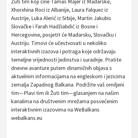
Žuti tim koji čine Tamas Majer iz Mađarske,
Xhorxhina Roci iz Albanije, Laura Falquez iz
Austrije, Luka Alerić iz Srbije, Martin Jakubis
Slovačke i Farah Hadžiabdić iz Bosne i
Hercegovine, posjetit će Mađarsku, Slovačku i
Austriju. Timovi će učestvovati u nekoliko
interaktivnih izazova i potraga koje održavaju
temeljne vrijednosti jedinstva i suradnje. Pratite
dnevne avanture putem dinamičnih objava s
aktuelnim informacijama na engleskom i jezicima
zemalja Zapadnog Balkana. Podržite vaš omiljeni
tim—Plavi tim ili Žuti tim—glasanjem na našim
kanalima na društvenim mrežama posvećenim
interaktivnim izazovima na WeBalkans
webalkans.eu