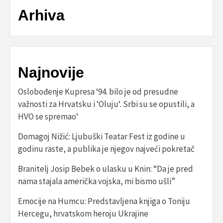
Arhiva
Najnovije
Oslobođenje Kupresa ‘94. bilo je od presudne
važnosti za Hrvatsku i ‘Oluju‘. Srbi su se opustili, a
HVO se spremao‘
Domagoj Nižić: Ljubuški Teatar Fest iz godine u
godinu raste, a publika je njegov najveći pokretač
Branitelj Josip Bebek o ulasku u Knin: “Da je pred
nama stajala američka vojska, mi bismo ušli”
Emocije na Humcu: Predstavljena knjiga o Toniju
Hercegu, hrvatskom heroju Ukrajine