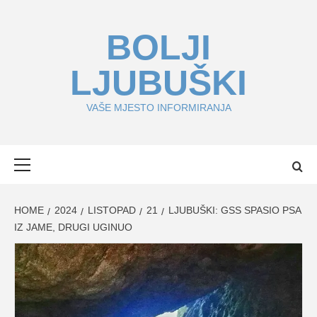
Skip
to
BOLJI
content
LJUBUŠKI
VAŠE MJESTO INFORMIRANJA
Primary
Menu
HOME
2024
LISTOPAD
21
LJUBUŠKI: GSS SPASIO PSA
IZ JAME, DRUGI UGINUO