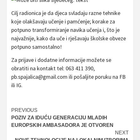
Cilj radionica je da djeca svladaju razne tehnike
koje olakšavaju učenje i pamćenje; korake za
potpuno transformiranje navika učenja i, što je
najvažnije, kako da uče i rješavaju školske obveze
potpuno samostalno!
Za prijave i dodatne informacije možete se
obratiti na kontakt tel: 063 411 390,
pb.spajalica@gmail.com ili pošaljite poruku na FB
ili IG.
Post
PREVIOUS
POZIV ZA IDUĆU GENERACIJU MLADIH
navigation
EUROPSKIH AMBASADORA JE OTVOREN
NEXT