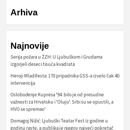
Arhiva
Najnovije
Serija požara u ŽZH: U Ljubuškom i Grudama
izgorjeli deseci tisuća kvadrata
Heroji Mladifesta: 170 pripadnika GSS-a izvelo čak 40
intervencija
Oslobođenje Kupresa ‘94. bilo je od presudne
važnosti za Hrvatsku i ‘Oluju‘. Srbi su se opustili, a
HVO se spremao‘
Domagoj Nižić: Ljubuški Teatar Fest iz godine u
godinu raste, a publika je njegov najveći pokretač