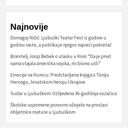
Najnovije
Domagoj Nižić: Ljubuški Teatar Fest iz godine u
godinu raste, a publika je njegov najveći pokretač
Branitelj Josip Bebek o ulasku u Knin: “Da je pred
nama stajala američka vojska, mi bismo ušli”
Emocije na Humcu: Predstavljena knjiga o Toniju
Hercegu, hrvatskom heroju Ukrajine
Sudar u Ljubuškom: Ozlijeđena 36-godišnja vozačica
Školske uspomene ponovno oživjele na proslavi
obljetnice mature u Ljubuškom