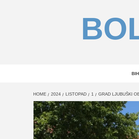
Skip
to
BOL
content
BIH
HOME
2024
LISTOPAD
1
GRAD LJUBUŠKI OB