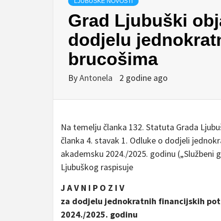
LJUBUŠKE NOVOSTI
Grad Ljubuški obja
dodjelu jednokratn
brucošima
By
Antonela
2 godine ago
Na temelju članka 132. Statuta Grada Ljubuš
članka 4. stavak 1. Odluke o dodjeli jednok
akademsku 2024./2025. godinu („Službeni gl
Ljubuškog raspisuje
J A V N I P O Z I V
za dodjelu jednokratnih financijskih p
2024./2025. godinu