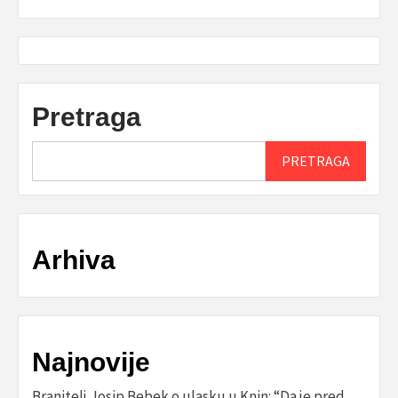
Pretraga
PRETRAGA
Arhiva
Najnovije
Branitelj Josip Bebek o ulasku u Knin: “Da je pred