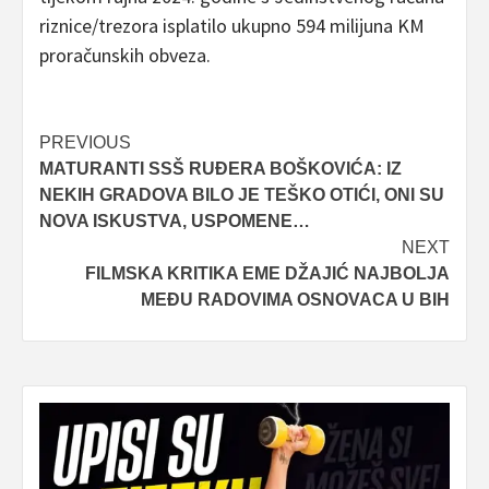
riznice/trezora isplatilo ukupno 594 milijuna KM
proračunskih obveza.
Post
PREVIOUS
MATURANTI SSŠ RUĐERA BOŠKOVIĆA: IZ
navigation
NEKIH GRADOVA BILO JE TEŠKO OTIĆI, ONI SU
NOVA ISKUSTVA, USPOMENE…
NEXT
FILMSKA KRITIKA EME DŽAJIĆ NAJBOLJA
MEĐU RADOVIMA OSNOVACA U BIH