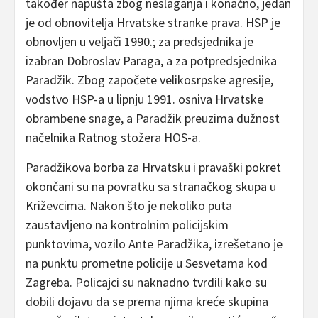
također napušta zbog neslaganja i konačno, jedan
je od obnovitelja Hrvatske stranke prava. HSP je
obnovljen u veljači 1990.; za predsjednika je
izabran Dobroslav Paraga, a za potpredsjednika
Paradžik. Zbog započete velikosrpske agresije,
vodstvo HSP-a u lipnju 1991. osniva Hrvatske
obrambene snage, a Paradžik preuzima dužnost
načelnika Ratnog stožera HOS-a.
Paradžikova borba za Hrvatsku i pravaški pokret
okončani su na povratku sa stranačkog skupa u
Križevcima. Nakon što je nekoliko puta
zaustavljeno na kontrolnim policijskim
punktovima, vozilo Ante Paradžika, izrešetano je
na punktu prometne policije u Sesvetama kod
Zagreba. Policajci su naknadno tvrdili kako su
dobili dojavu da se prema njima kreće skupina