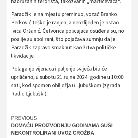
naoružanih terorista, takozvanih „martićevaca“.
Paradžik je na mjestu preminuo, vozač Branko
Perković teško je ranjen, a neozlijeđen je ostao
Ivica Oršanić. Četvorica policajaca osuđena su, no
poslije su abolirani, što pojačava sumnju da je
Paradžik zapravo smaknut kao žrtva političke
likvidacije.
Polaganje vijenaca i paljenje svijeća biti će
upriličeno, u subotu 21.rujna 2024. godine u 10:00
sati, kod spomen obilježja u Ljubuškom (zgrada
Radio Ljubuški).
Post
PREVIOUS
DOMAĆU PROIZVODNJU GODINAMA GUŠI
navigation
NEKONTROLIRANI UVOZ GROŽĐA