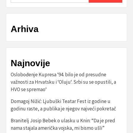
Arhiva
Najnovije
Oslobođenje Kupresa ‘94. bilo je od presudne
važnosti za Hrvatsku i ‘Oluju‘. Srbi su se opustili, a
HVO se spremao‘
Domagoj Nižić: Ljubuški Teatar Fest iz godine u
godinu raste, a publika je njegov najveći pokretač
Branitelj Josip Bebek o ulasku u Knin: “Da je pred
nama stajala američka vojska, mi bismo ušli”