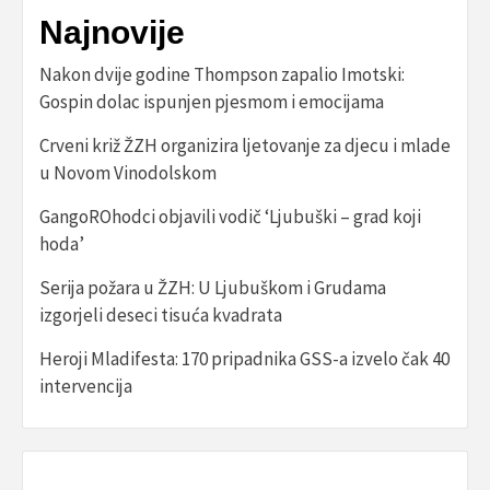
Najnovije
Nakon dvije godine Thompson zapalio Imotski:
Gospin dolac ispunjen pjesmom i emocijama
Crveni križ ŽZH organizira ljetovanje za djecu i mlade
u Novom Vinodolskom
GangoROhodci objavili vodič ‘Ljubuški – grad koji
hoda’
Serija požara u ŽZH: U Ljubuškom i Grudama
izgorjeli deseci tisuća kvadrata
Heroji Mladifesta: 170 pripadnika GSS-a izvelo čak 40
intervencija