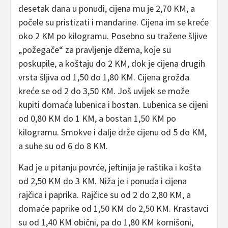
desetak dana u ponudi, cijena mu je 2,70 KM, a
počele su pristizati i mandarine. Cijena im se kreće
oko 2 KM po kilogramu. Posebno su tražene šljive
„požegače“ za pravljenje džema, koje su
poskupile, a koštaju do 2 KM, dok je cijena drugih
vrsta šljiva od 1,50 do 1,80 KM. Cijena grožđa
kreće se od 2 do 3,50 KM. Još uvijek se može
kupiti domaća lubenica i bostan. Lubenica se cijeni
od 0,80 KM do 1 KM, a bostan 1,50 KM po
kilogramu. Smokve i dalje drže cijenu od 5 do KM,
a suhe su od 6 do 8 KM.
Kad je u pitanju povrće, jeftinija je raštika i košta
od 2,50 KM do 3 KM. Niža je i ponuda i cijena
rajčica i paprika. Rajčice su od 2 do 2,80 KM, a
domaće paprike od 1,50 KM do 2,50 KM. Krastavci
su od 1,40 KM obični, pa do 1,80 KM kornišoni,