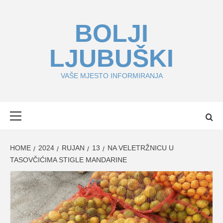
Skip
to
BOLJI
content
LJUBUŠKI
VAŠE MJESTO INFORMIRANJA
Primary
Menu
HOME
2024
RUJAN
13
NA VELETRŽNICU U
TASOVČIĆIMA STIGLE MANDARINE