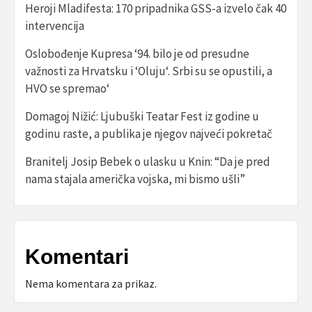
Heroji Mladifesta: 170 pripadnika GSS-a izvelo čak 40
intervencija
Oslobođenje Kupresa ‘94. bilo je od presudne
važnosti za Hrvatsku i ‘Oluju‘. Srbi su se opustili, a
HVO se spremao‘
Domagoj Nižić: Ljubuški Teatar Fest iz godine u
godinu raste, a publika je njegov najveći pokretač
Branitelj Josip Bebek o ulasku u Knin: “Da je pred
nama stajala američka vojska, mi bismo ušli”
Komentari
Nema komentara za prikaz.