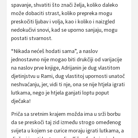
spavanje, shvatiti što znači želja, koliko daleko
može dobaciti strast, koliko prepreka mogu
preskočiti ljubav i volja, kao i koliko i naizgled
nedokučivi snovi, kad se uporno sanjaju, mogu
postati stvarnost.
“Nikada nećeš hodati sama”, a naslov
jednostavno nije mogao biti drukčiji od varijacije
na naslov prve knjige, Adrijanin je dug vlastitom
djetinjstvu u Rami, dug vlastitoj upornosti unatoč
neshvaćanju, jer, vidi ti nje, ona se nije htjela igrati
lutkama, nego je htjela ganjati loptu poput
dječaka!
Priča sa sretnim krajem možda ima u srži borbu
da se preskoči taj zid između strogo omeđenog
svijeta u kojem se curice moraju igrati lutkama, a