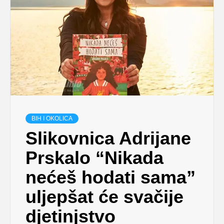
BIH I OKOLICA
Slikovnica Adrijane
Prskalo “Nikada
nećeš hodati sama”
uljepšat će svačije
djetinjstvo