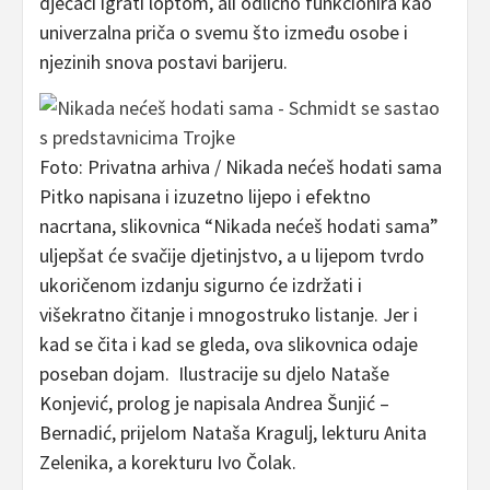
dječaci igrati loptom, ali odlično funkcionira kao
univerzalna priča o svemu što između osobe i
njezinih snova postavi barijeru.
Foto: Privatna arhiva / Nikada nećeš hodati sama
Pitko napisana i izuzetno lijepo i efektno
nacrtana, slikovnica “Nikada nećeš hodati sama”
uljepšat će svačije djetinjstvo, a u lijepom tvrdo
ukoričenom izdanju sigurno će izdržati i
višekratno čitanje i mnogostruko listanje. Jer i
kad se čita i kad se gleda, ova slikovnica odaje
poseban dojam. Ilustracije su djelo Nataše
Konjević, prolog je napisala Andrea Šunjić –
Bernadić, prijelom Nataša Kragulj, lekturu Anita
Zelenika, a korekturu Ivo Čolak.