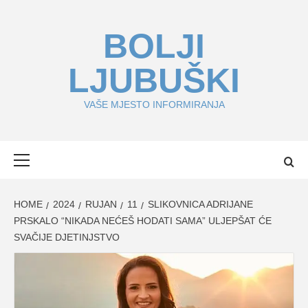
Skip
to
BOLJI
content
LJUBUŠKI
VAŠE MJESTO INFORMIRANJA
Primary
Menu
HOME
2024
RUJAN
11
SLIKOVNICA ADRIJANE
PRSKALO “NIKADA NEĆEŠ HODATI SAMA” ULJEPŠAT ĆE
SVAČIJE DJETINJSTVO