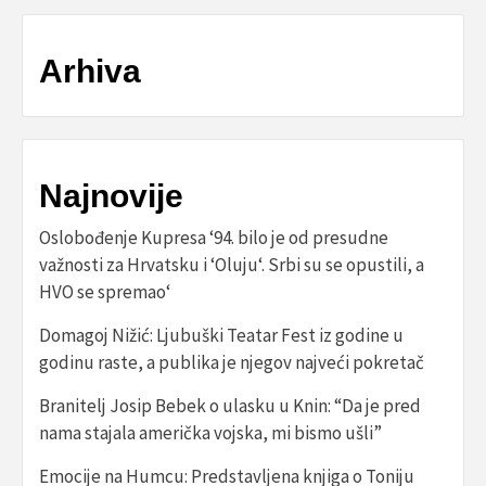
Arhiva
Najnovije
Oslobođenje Kupresa ‘94. bilo je od presudne
važnosti za Hrvatsku i ‘Oluju‘. Srbi su se opustili, a
HVO se spremao‘
Domagoj Nižić: Ljubuški Teatar Fest iz godine u
godinu raste, a publika je njegov najveći pokretač
Branitelj Josip Bebek o ulasku u Knin: “Da je pred
nama stajala američka vojska, mi bismo ušli”
Emocije na Humcu: Predstavljena knjiga o Toniju