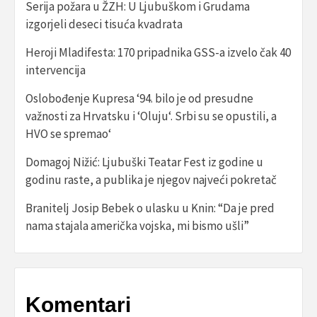
Serija požara u ŽZH: U Ljubuškom i Grudama
izgorjeli deseci tisuća kvadrata
Heroji Mladifesta: 170 pripadnika GSS-a izvelo čak 40
intervencija
Oslobođenje Kupresa ‘94. bilo je od presudne
važnosti za Hrvatsku i ‘Oluju‘. Srbi su se opustili, a
HVO se spremao‘
Domagoj Nižić: Ljubuški Teatar Fest iz godine u
godinu raste, a publika je njegov najveći pokretač
Branitelj Josip Bebek o ulasku u Knin: “Da je pred
nama stajala američka vojska, mi bismo ušli”
Komentari