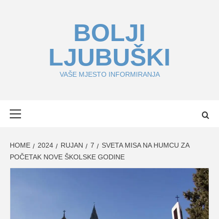
Skip
to
BOLJI
content
LJUBUŠKI
VAŠE MJESTO INFORMIRANJA
Primary
Menu
HOME
2024
RUJAN
7
SVETA MISA NA HUMCU ZA
POČETAK NOVE ŠKOLSKE GODINE