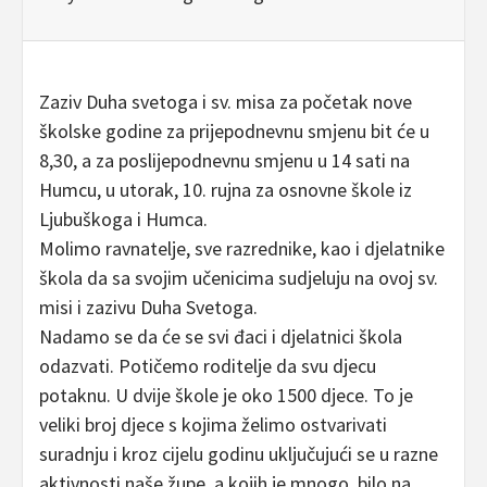
Zaziv Duha svetoga i sv. misa za početak nove
školske godine za prijepodnevnu smjenu bit će u
8,30, a za poslijepodnevnu smjenu u 14 sati na
Humcu, u utorak, 10. rujna za osnovne škole iz
Ljubuškoga i Humca.
Molimo ravnatelje, sve razrednike, kao i djelatnike
škola da sa svojim učenicima sudjeluju na ovoj sv.
misi i zazivu Duha Svetoga.
Nadamo se da će se svi đaci i djelatnici škola
odazvati. Potičemo roditelje da svu djecu
potaknu. U dvije škole je oko 1500 djece. To je
veliki broj djece s kojima želimo ostvarivati
suradnju i kroz cijelu godinu uključujući se u razne
aktivnosti naše župe, a kojih je mnogo, bilo na