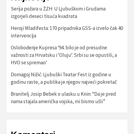
Serija požara u ŽZH: U Ljubuškom i Grudama
izgorjeli deseci tisuća kvadrata
Heroji Mladifesta: 170 pripadnika GSS-a izvelo čak 40
intervencija
Oslobođenje Kupresa ‘94. bilo je od presudne
važnosti za Hrvatsku i ‘Oluju‘. Srbi su se opustili, a
HVO se spremao‘
Domagoj Nižić: Ljubuški Teatar Fest iz godine u
godinu raste, a publika je njegov najveći pokretač
Branitelj Josip Bebek o ulasku u Knin: “Da je pred
nama stajala američka vojska, mi bismo ušli”