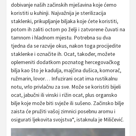
dobivanje naših začinskih mješavina koje ćemo
koristiti u kuhinji. Najvažnija je sterilizacija
staklenki, prikupljanje biljaka koje ćete koristiti,
potom ih zaliti octom po želji i zatvorene čuvati na
tamnom i hladnom mjestu. Potrebna su dva
tjedna da se razvije okus, nakon toga procijedite
staklenke i označite ih. Ocat, također, možete
oplemeniti dodatkom poznatog hercegovačkog
bilja kao što je kadulja, majčina dušica, komorač,
ružmarin, lovor… Infuzirani ocat ima rustikalnu
notu, vrlo privlačnu za sve. Može se koristiti bijeli
ocat, jabučni ili vinski i rižin ocat, plus organsko
bilje koje može biti svježe ili sušeno. Začinsko bilje
zaista će pružiti vašoj zimnici posebnu aromu i
osigurati ljekovita svojstva“, istaknula je Miličević.