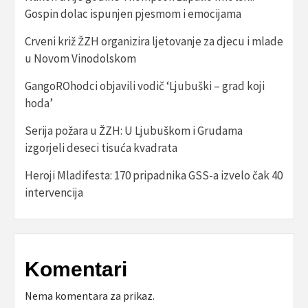
Gospin dolac ispunjen pjesmom i emocijama
Crveni križ ŽZH organizira ljetovanje za djecu i mlade
u Novom Vinodolskom
GangoROhodci objavili vodič ‘Ljubuški – grad koji
hoda’
Serija požara u ŽZH: U Ljubuškom i Grudama
izgorjeli deseci tisuća kvadrata
Heroji Mladifesta: 170 pripadnika GSS-a izvelo čak 40
intervencija
Komentari
Nema komentara za prikaz.