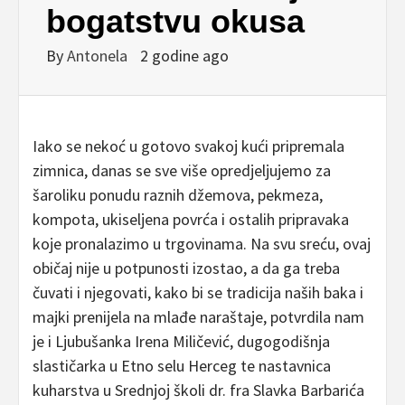
bogatstvu okusa
By
Antonela
2 godine ago
Iako se nekoć u gotovo svakoj kući pripremala
zimnica, danas se sve više opredjeljujemo za
šaroliku ponudu raznih džemova, pekmeza,
kompota, ukiseljena povrća i ostalih pripravaka
koje pronalazimo u trgovinama. Na svu sreću, ovaj
običaj nije u potpunosti izostao, a da ga treba
čuvati i njegovati, kako bi se tradicija naših baka i
majki prenijela na mlađe naraštaje, potvrdila nam
je i Ljubušanka Irena Miličević, dugogodišnja
slastičarka u Etno selu Herceg te nastavnica
kuharstva u Srednjoj školi dr. fra Slavka Barbarića