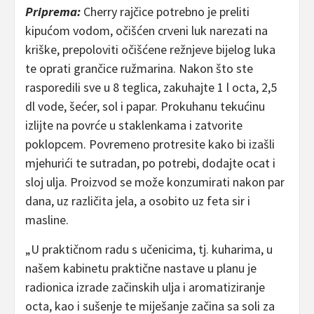
Priprema:
Cherry rajčice potrebno je preliti
kipućom vodom, očišćen crveni luk narezati na
kriške, prepoloviti očišćene režnjeve bijelog luka
te oprati grančice ružmarina. Nakon što ste
rasporedili sve u 8 teglica, zakuhajte 1 l octa, 2,5
dl vode, šećer, sol i papar. Prokuhanu tekućinu
izlijte na povrće u staklenkama i zatvorite
poklopcem. Povremeno protresite kako bi izašli
mjehurići te sutradan, po potrebi, dodajte ocat i
sloj ulja. Proizvod se može konzumirati nakon par
dana, uz različita jela, a osobito uz feta sir i
masline.
„U praktičnom radu s učenicima, tj. kuharima, u
našem kabinetu praktične nastave u planu je
radionica izrade začinskih ulja i aromatiziranje
octa, kao i sušenje te miješanje začina sa soli za