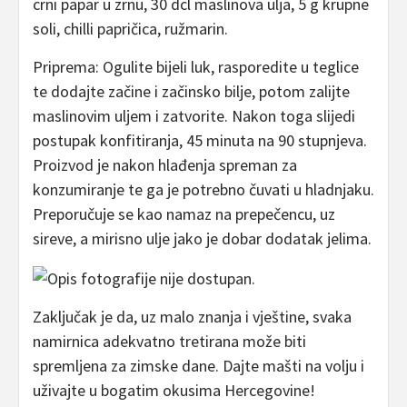
crni papar u zrnu, 30 dcl maslinova ulja, 5 g krupne
soli, chilli papričica, ružmarin.
Priprema: Ogulite bijeli luk, rasporedite u teglice
te dodajte začine i začinsko bilje, potom zalijte
maslinovim uljem i zatvorite. Nakon toga slijedi
postupak konfitiranja, 45 minuta na 90 stupnjeva.
Proizvod je nakon hlađenja spreman za
konzumiranje te ga je potrebno čuvati u hladnjaku.
Preporučuje se kao namaz na prepečencu, uz
sireve, a mirisno ulje jako je dobar dodatak jelima.
Zaključak je da, uz malo znanja i vještine, svaka
namirnica adekvatno tretirana može biti
spremljena za zimske dane. Dajte mašti na volju i
uživajte u bogatim okusima Hercegovine!