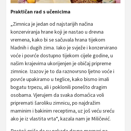
Praktičan rad s učenicima
„Zimnica je jedan od najstarijih načina
konzerviranja hrane koji je nastao u drevna
vremena, kako bi se sačuvala hrana tijekom
hladnih i dugih zima. Iako je svježe i konzervirano
voće i povrće dostupno tijekom cijele godine, u
našim krajevima ukorijenjen je običaj pripreme
zimnice. Izazov je to da raznovrsno ljetno voće i
povrće upakiramo u teglice, kako bismo imali
bogatu trpezu, ali i poklonili ponešto dragim
osobama. Vjerujem da svaka domaćica voli
pripremati šaroliku zimnicu, po najdražim
maminim i bakinim receptima, uz još veću sreću
ako je iz vlastita vrta“, kazala nam je Miličević.
Postoji priča da su nekada davno mornari na