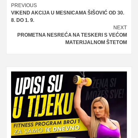
Post
PREVIOUS
VIKEND AKCIJA U MESNICAMA ŠIŠOVIĆ OD 30.
navigation
8. DO 1. 9.
NEXT
PROMETNA NESREĆA NA TESKERI S VEĆOM
MATERIJALNOM ŠTETOM