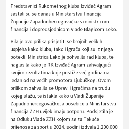
Predstavnici Rukometnog kluba Izviđač Agram
sastali su se danas u Ministarstvu financija
Županije Zapadnohercegovačke s ministricom
financija i dopredsjednicom Vlade Blagicom Leko.
Bila je ovo prilika prisjetiti se brojnih velikih
uspjeha kako kluba, tako i igrača koji su iz njega
potekli. Ministrica Leko je pohvalila rad kluba, te
naglasila kako je RK Izviđač Agram zahvaljujući
svojim rezultatima koje postiže već godinama
jedan od najvećih promotora Ljubuškog. Ovom
prilikom zahvalila se Upravi i igračima na trudu
kojeg ulažu, te istakla kako u Vladi Županije
Zapadnohercegovačke, a posebice u Ministarstvu
financija ŽZH uvijek imaju potporu. Podsjetila je
na Odluku Vlade ŽZH kojom se za Tekuće
prijenose za sport u 2024. godini izdvaja 1.200.000