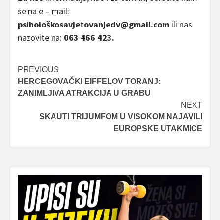
se na e – mail:
psihološkosavjetovanjedv@gmail.com
ili nas
nazovite na:
063 466 423.
Post
PREVIOUS
HERCEGOVAČKI EIFFELOV TORANJ:
navigation
ZANIMLJIVA ATRAKCIJA U GRABU
NEXT
SKAUTI TRIJUMFOM U VISOKOM NAJAVILI
EUROPSKE UTAKMICE