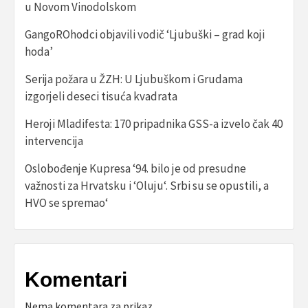
u Novom Vinodolskom
GangoROhodci objavili vodič ‘Ljubuški – grad koji
hoda’
Serija požara u ŽZH: U Ljubuškom i Grudama
izgorjeli deseci tisuća kvadrata
Heroji Mladifesta: 170 pripadnika GSS-a izvelo čak 40
intervencija
Oslobođenje Kupresa ‘94. bilo je od presudne
važnosti za Hrvatsku i ‘Oluju‘. Srbi su se opustili, a
HVO se spremao‘
Komentari
Nema komentara za prikaz.