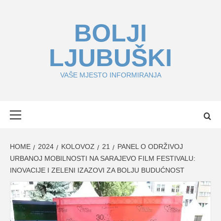
Skip
to
BOLJI
content
LJUBUŠKI
VAŠE MJESTO INFORMIRANJA
Primary
Menu
HOME
2024
KOLOVOZ
21
PANEL O ODRŽIVOJ
URBANOJ MOBILNOSTI NA SARAJEVO FILM FESTIVALU:
INOVACIJE I ZELENI IZAZOVI ZA BOLJU BUDUĆNOST