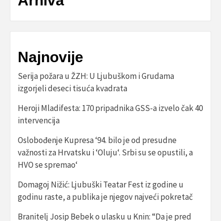
Arhiva
Najnovije
Serija požara u ŽZH: U Ljubuškom i Grudama
izgorjeli deseci tisuća kvadrata
Heroji Mladifesta: 170 pripadnika GSS-a izvelo čak 40
intervencija
Oslobođenje Kupresa ‘94. bilo je od presudne
važnosti za Hrvatsku i ‘Oluju‘. Srbi su se opustili, a
HVO se spremao‘
Domagoj Nižić: Ljubuški Teatar Fest iz godine u
godinu raste, a publika je njegov najveći pokretač
Branitelj Josip Bebek o ulasku u Knin: “Da je pred