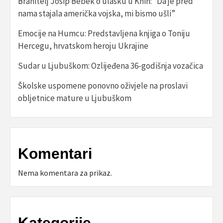
Branitelj Josip Bebek o ulasku u Knin: “Da je pred
nama stajala američka vojska, mi bismo ušli”
Emocije na Humcu: Predstavljena knjiga o Toniju
Hercegu, hrvatskom heroju Ukrajine
Sudar u Ljubuškom: Ozlijeđena 36-godišnja vozačica
Školske uspomene ponovno oživjele na proslavi
obljetnice mature u Ljubuškom
Komentari
Nema komentara za prikaz.
Kategorije