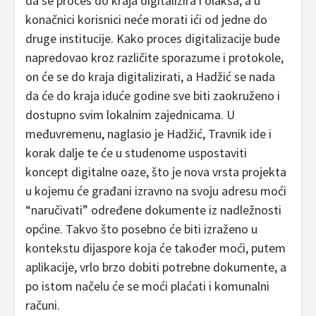
da se proces do kraja digitalizira i olakša, a u
konačnici korisnici neće morati ići od jedne do
druge institucije. Kako proces digitalizacije bude
napredovao kroz različite sporazume i protokole,
on će se do kraja digitalizirati, a Hadžić se nada
da će do kraja iduće godine sve biti zaokruženo i
dostupno svim lokalnim zajednicama. U
međuvremenu, naglasio je Hadžić, Travnik ide i
korak dalje te će u studenome uspostaviti
koncept digitalne oaze, što je nova vrsta projekta
u kojemu će građani izravno na svoju adresu moći
“naručivati” određene dokumente iz nadležnosti
općine. Takvo što posebno će biti izraženo u
kontekstu dijaspore koja će također moći, putem
aplikacije, vrlo brzo dobiti potrebne dokumente, a
po istom načelu će se moći plaćati i komunalni
računi.