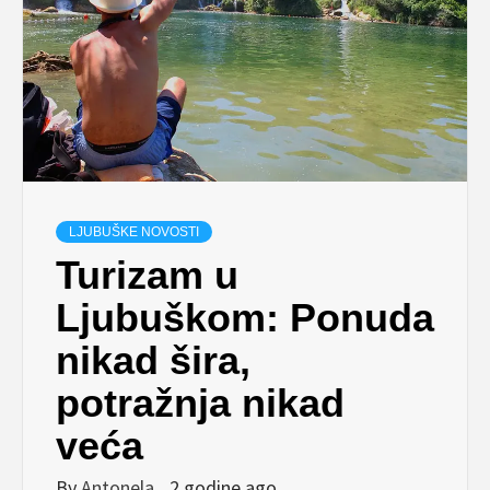
LJUBUŠKE NOVOSTI
Turizam u
Ljubuškom: Ponuda
nikad šira,
potražnja nikad
veća
By
Antonela
2 godine ago