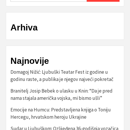
Arhiva
Najnovije
Domagoj Nižić: Ljubuški Teatar Fest iz godine u
godinu raste, a publika je njegov najveći pokretač
Branitelj Josip Bebek o ulasku u Knin: “Da je pred
nama stajala američka vojska, mi bismo ušli”
Emocije na Humcu: Predstavljena knjiga o Toniju
Hercegu, hrvatskom heroju Ukrajine
Sudar u Ljubuškom: Ozlijeđena 36-godišnja vozačica