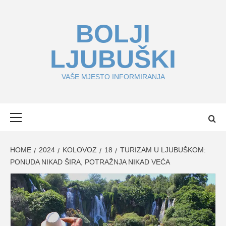
Skip
to
BOLJI
content
LJUBUŠKI
VAŠE MJESTO INFORMIRANJA
Primary
Menu
HOME
2024
KOLOVOZ
18
TURIZAM U LJUBUŠKOM:
PONUDA NIKAD ŠIRA, POTRAŽNJA NIKAD VEĆA