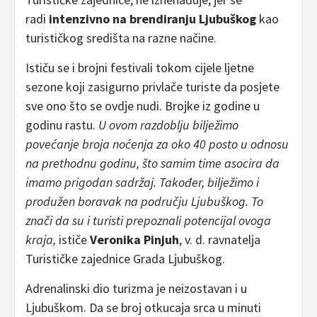
radi
intenzivno na brendiranju Ljubuškog
kao
turističkog središta na razne načine.
Ističu se i brojni festivali tokom cijele ljetne
sezone koji zasigurno privlače turiste da posjete
sve ono što se ovdje nudi. Brojke iz godine u
godinu rastu.
U ovom razdoblju bilježimo
povećanje broja noćenja za oko 40 posto u odnosu
na prethodnu godinu, što samim time asocira da
imamo prigodan sadržaj. Također, bilježimo i
produžen boravak na području Ljubuškog. To
znači da su i turisti prepoznali potencijal ovoga
kraja,
ističe
Veronika Pinjuh
, v. d. ravnatelja
Turističke zajednice Grada Ljubuškog.
Adrenalinski dio turizma je neizostavan i u
Ljubuškom. Da se broj otkucaja srca u minuti