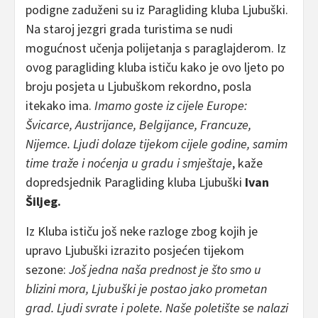
podigne zaduženi su iz Paragliding kluba Ljubuški.
Na staroj jezgri grada turistima se nudi
mogućnost učenja polijetanja s paraglajderom. Iz
ovog paragliding kluba ističu kako je ovo ljeto po
broju posjeta u Ljubuškom rekordno, posla
itekako ima.
Imamo goste iz cijele Europe:
Švicarce, Austrijance, Belgijance, Francuze,
Nijemce. Ljudi dolaze tijekom cijele godine, samim
time traže i noćenja u gradu i smještaje
, kaže
dopredsjednik Paragliding kluba Ljubuški
Ivan
Šiljeg.
Iz Kluba ističu još neke razloge zbog kojih je
upravo Ljubuški izrazito posjećen tijekom
sezone:
Još jedna naša prednost je što smo u
blizini mora, Ljubuški je postao jako prometan
grad. Ljudi svrate i polete. Naše poletište se nalazi