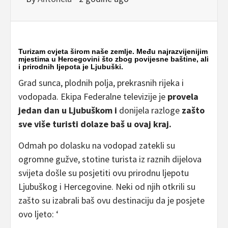
Turizam cvjeta širom naše zemlje. Među najrazvijenijim
mjestima u Hercegovini što zbog povijesne baštine, ali
i prirodnih ljepota je Ljubuški.
Grad sunca, plodnih polja, prekrasnih rijeka i
vodopada. Ekipa Federalne televizije je
provela
jedan dan u Ljubuškom i
donijela razloge
zašto
sve više turisti dolaze baš u ovaj kraj.
Odmah po dolasku na vodopad zatekli su
ogromne gužve, stotine turista iz raznih dijelova
svijeta došle su posjetiti ovu prirodnu ljepotu
Ljubuškog i Hercegovine. Neki od njih otkrili su
zašto su izabrali baš ovu destinaciju da je posjete
ovo ljeto: ‘