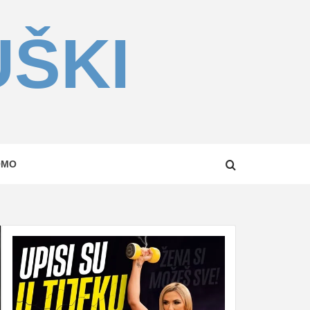
UŠKI
OMO