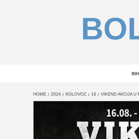
Skip
to
BOL
content
BIH
HOME
2024
KOLOVOZ
16
VIKEND AKCIJA U