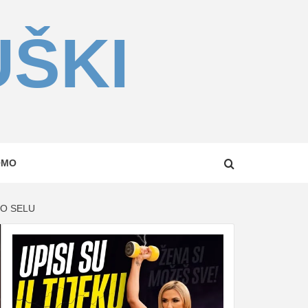
UŠKI
OMO
NO SELU