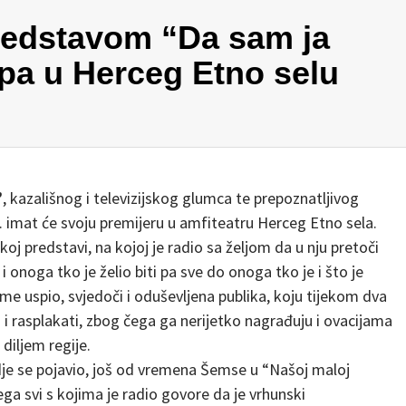
redstavom “Da sam ja
pa u Herceg Etno selu
’
, kazališnog i televizijskog glumca te prepoznatljivog
8. imat će svoju premijeru u amfiteatru Herceg Etno sela.
oj predstavi, na kojoj je radio sa željom da u nju pretoči
i onoga tko je želio biti pa sve do onoga tko je i što je
ome uspio, svjedoči i oduševljena publika, koju tijekom dva
li i rasplakati, zbog čega ga nerijetko nagrađuju i ovacijama
diljem regije.
gdje se pojavio, još od vremena Šemse u “Našoj maloj
njega svi s kojima je radio govore da je vrhunski