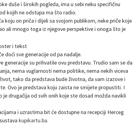
roke duše i širokih pogleda, ima u sebi neku specifičnu
e od kojih ne odstupa ma što radio.
 koju on priča i dijeli sa svojom publikom, neke priče koje
ao ali mnogo toga iz njegove perspektive i onoga što je
će doći sve generacije od pa nadalje.
 sve generacije su prihvatile ovu predstavu. Trudio sam se da
anja, nema vuglarnosti nema politike, nema nekih viceva
 život, tako da predstava bude životna, da vam izazove i
ste. Ovo je predstava koju zaista ne smijete propustiti. I
je drugačija od svih onih koje ste dosad možda navikli
cijama i uzrastima bit će dostupne na recepciji Herceg
 sustava
kupikartu.ba
.