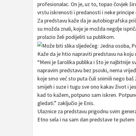
profesionalac. On je, uz to, topao čovjek ši
vrstu iskrenosti i predanosti i neke princip
Za predstavu kaže da je autobiografska priča
su možda znali, koje je možda negdje isprič
prolazio želi podijeliti sa publikom.
Kaže da je htio napraviti predstavu na koju 
“Meni je šarolika publika i što je najbitnije
napravim predstavu bez psovki, nema vrijeđ
koje smo već sto puta čuli snimili nego baš
smijeh i suze i tugu sve ono kakav život i je
kad to kažem, potpuno sam iskren. Potpuno 
gledati.” zaključio je Enis.
Ulaznice za predstavu prigodnu svim genera
Etno sela i na sam dan predstave te putem