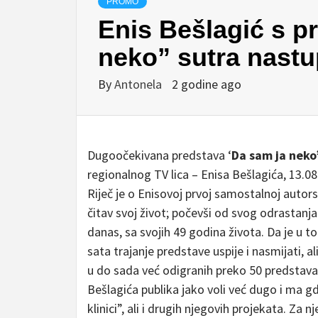
PROMO
Enis Bešlagić s p
neko” sutra nastu
By
Antonela
2 godine ago
Dugoočekivana predstava ‘
Da sam ja neko
regionalnog TV lica – Enisa Bešlagića, 13.0
Riječ je o Enisovoj prvoj samostalnoj autorsk
čitav svoj život; počevši od svog odrastanja 
danas, sa svojih 49 godina života. Da je u t
sata trajanje predstave uspije i nasmijati, a
u do sada već odigranih preko 50 predstava 
Bešlagića publika jako voli već dugo i ma 
klinici”, ali i drugih njegovih projekata. Za 