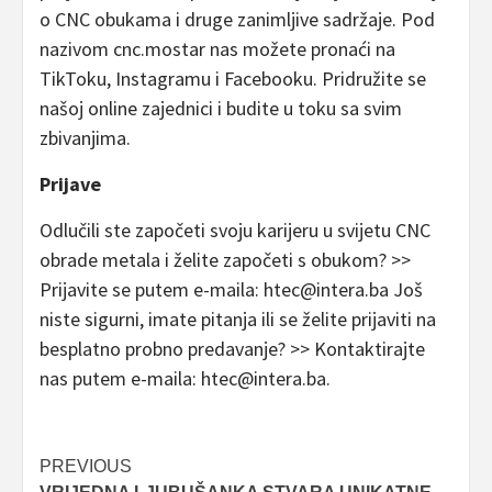
o CNC obukama i druge zanimljive sadržaje. Pod
nazivom cnc.mostar nas možete pronaći na
TikToku, Instagramu i Facebooku. Pridružite se
našoj online zajednici i budite u toku sa svim
zbivanjima.
Prijave
Odlučili ste započeti svoju karijeru u svijetu CNC
obrade metala i želite započeti s obukom? >>
Prijavite se putem e-maila: htec@intera.ba Još
niste sigurni, imate pitanja ili se želite prijaviti na
besplatno probno predavanje? >> Kontaktirajte
nas putem e-maila: htec@intera.ba.
Post
PREVIOUS