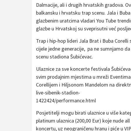
Dalmacije, ali i drugih hrvatskih gradova. Ov
balkansku i hrvatsku trap scenu. Jala i Bub
glazbenim uratcima vladari You Tube trending
glazbe u Hrvatskoj su sveprisutni već poslje
Trap i hip-hop lideri Jala Brat i Buba Corel
cijele jedne generacije, pa ne sumnjamo da
scenu stadiona Šubićevac.
Ulaznice za sve koncerte festivala Šubićeva
svim prodajnim mjestima u mreži Eventima,
Corellijem i Hiljsonom Mandelom na direktn
live-sibenik-stadion-
1422424/performance.html
Posjetitelji mogu birati ulaznice u više kate
platinum ulaznica (200,00 Eur) koje nude all 
koncertu, uz neograničenu hranu i piće u VIP