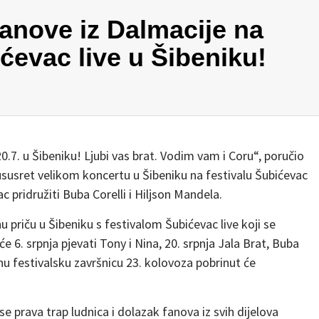
fanove iz Dalmacije na
ćevac live u Šibeniku!
0.7. u Šibeniku! Ljubi vas brat. Vodim vam i Coru“, poručio
ususret velikom koncertu u Šibeniku na festivalu Šubićevac
 pridružiti Buba Corelli i Hiljson Mandela.
 priču u Šibeniku s festivalom Šubićevac live koji se
 6. srpnja pjevati Tony i Nina, 20. srpnja Jala Brat, Buba
rnu festivalsku završnicu 23. kolovoza pobrinut će
prava trap ludnica i dolazak fanova iz svih dijelova