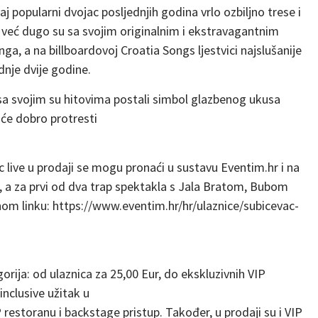
aj popularni dvojac posljednjih godina vrlo ozbiljno trese i
a već dugo su sa svojim originalnim i ekstravagantnim
a, a na billboardovoj Croatia Songs ljestvici najslušanije
dnje dvije godine.
li sa svojim su hitovima postali simbol glazbenog ukusa
 će dobro protresti
c live u prodaji se mogu pronaći u sustavu Eventim.hr i na
 a za prvi od dva trap spektakla s Jala Bratom, Bubom
om linku: https://www.eventim.hr/hr/ulaznice/subicevac-
gorija: od ulaznica za 25,00 Eur, do ekskluzivnih VIP
inclusive užitak u
 restoranu i backstage pristup. Također, u prodaji su i VIP