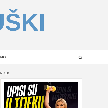
UŠKI
OMO
NIKU!