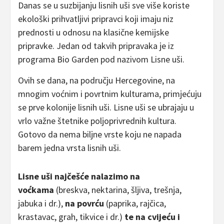
Danas se u suzbijanju lisnih uši sve više koriste
ekološki prihvatljivi pripravci koji imaju niz
prednosti u odnosu na klasične kemijske
pripravke. Jedan od takvih pripravaka je iz
programa Bio Garden pod nazivom Lisne uši.
Ovih se dana, na području Hercegovine, na
mnogim voćnim i povrtnim kulturama, primjećuju
se prve kolonije lisnih uši. Lisne uši se ubrajaju u
vrlo važne štetnike poljoprivrednih kultura.
Gotovo da nema biljne vrste koju ne napada
barem jedna vrsta lisnih uši.
Lisne uši najčešće nalazimo na
voćkama
(breskva, nektarina, šljiva, trešnja,
jabuka i dr.),
na povrću
(paprika, rajčica,
krastavac, grah, tikvice i dr.)
te na cvijeću i