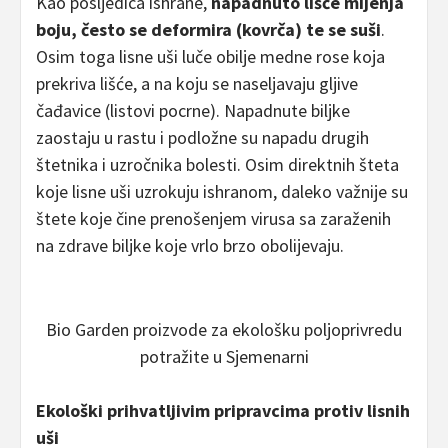
Kao posljedica ishrane,
napadnuto lišće mijenja
boju, često se deformira (kovrča) te se suši
.
Osim toga lisne uši luče obilje medne rose koja
prekriva lišće, a na koju se naseljavaju gljive
čađavice (listovi pocrne). Napadnute biljke
zaostaju u rastu i podložne su napadu drugih
štetnika i uzročnika bolesti. Osim direktnih šteta
koje lisne uši uzrokuju ishranom, daleko važnije su
štete koje čine prenošenjem virusa sa zaraženih
na zdrave biljke koje vrlo brzo obolijevaju.
Bio Garden proizvode za ekološku poljoprivredu
potražite u Sjemenarni
Ekološki prihvatljivim pripravcima protiv lisnih
uši