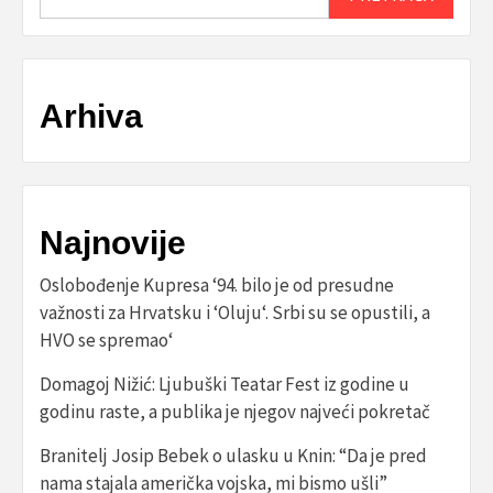
Arhiva
Najnovije
Oslobođenje Kupresa ‘94. bilo je od presudne
važnosti za Hrvatsku i ‘Oluju‘. Srbi su se opustili, a
HVO se spremao‘
Domagoj Nižić: Ljubuški Teatar Fest iz godine u
godinu raste, a publika je njegov najveći pokretač
Branitelj Josip Bebek o ulasku u Knin: “Da je pred
nama stajala američka vojska, mi bismo ušli”