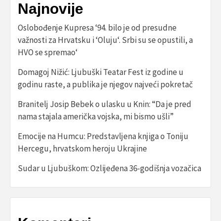
Najnovije
Oslobođenje Kupresa ‘94. bilo je od presudne
važnosti za Hrvatsku i ‘Oluju‘. Srbi su se opustili, a
HVO se spremao‘
Domagoj Nižić: Ljubuški Teatar Fest iz godine u
godinu raste, a publika je njegov najveći pokretač
Branitelj Josip Bebek o ulasku u Knin: “Da je pred
nama stajala američka vojska, mi bismo ušli”
Emocije na Humcu: Predstavljena knjiga o Toniju
Hercegu, hrvatskom heroju Ukrajine
Sudar u Ljubuškom: Ozlijeđena 36-godišnja vozačica