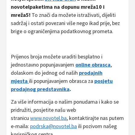
novotelpaketima na dopunu mreža10 i
mreža5!
To znači da možete istraživati, dijeliti
sadržaj i ostati povezani više nego ikad prije, bez
brige o ograničenjima podatkovnog prometa.
Prijenos broja možete uraditi besplatno i
jednostavno popunjavanjem
online obrasca
,
dolaskom do jednog od naših
prodajnih
mjesta
ili popunjavanjem obrasca za
posjetu
prodajnog predstavnika
.
Za više informacija o našim ponudama i kako se
pridružiti, posjetite našu web
stranicu
www.novotel.ba
, kontaktirajte nas putem
e-maila:
podrska
@novotel.b
a
ili pozivom našeg
korisničkog centra.