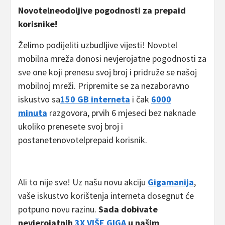
Novotelneodoljive pogodnosti za prepaid
korisnike!
Želimo podijeliti uzbudljive vijesti! Novotel
mobilna mreža donosi nevjerojatne pogodnosti za
sve one koji prenesu svoj broj i pridruže se našoj
mobilnoj mreži. Pripremite se za nezaboravno
iskustvo sa
150 GB interneta
i čak
6000
minuta
razgovora, prvih 6 mjeseci bez naknade
ukoliko prenesete svoj broj i
postanetenovotelprepaid korisnik.
Ali to nije sve! Uz našu novu akciju
Gigamanija
,
vaše iskustvo korištenja interneta dosegnut će
potpuno novu razinu.
Sada dobivate
nevjerojatnih
3X VIŠE GIGA
u našim