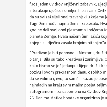
”Još jedan Cvitkov Književni zabavnik, Dječ
interakcije dječice i omiljenih pisaca iz Cvit
da su svi zaželjeli onaj travanjski u kojemu
Tagi Dim među najmlađima i zaplesalo. Hval
godine dali svoj obol pjesmama i pričama iz
planeta Zemlje. Hvala našem Šimi Ešiću koj
kojega su dječica zasula brojnim pitanjim”a 
”Predivno je biti ponovno u Mostaru, družit
pitanja. Bila su tako kreativna i zanimljiva
kako bismo se još jedanput lijepo družili k
pozivu i ovom prekrasnom danu, osobito mo
da se vidimo i, evo, tu sam” – kazao je pose
najmlađih na kraju svim malim posjetitelji
autogramom – za uspomenu na Cvitkov Knjiž
26. Danima Matice hrvatske organiziran je u