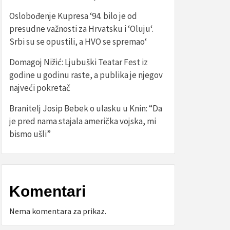
Oslobođenje Kupresa ‘94. bilo je od
presudne važnosti za Hrvatsku i ‘Oluju‘.
Srbi su se opustili, a HVO se spremao‘
Domagoj Nižić: Ljubuški Teatar Fest iz
godine u godinu raste, a publika je njegov
najveći pokretač
Branitelj Josip Bebek o ulasku u Knin: “Da
je pred nama stajala američka vojska, mi
bismo ušli”
Komentari
Nema komentara za prikaz.