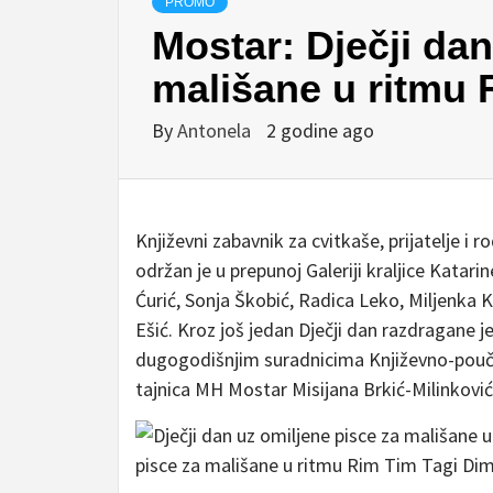
PROMO
Mostar: Dječji dan
mališane u ritmu 
By
Antonela
2 godine ago
Književni zabavnik za cvitkaše, prijatelje i 
održan je u prepunoj Galeriji kraljice Kata
Ćurić, Sonja Škobić, Radica Leko, Miljenka K
Ešić. Kroz još jedan Dječji dan razdragane j
dugogodišnjim suradnicima Književno-poučn
tajnica MH Mostar Misijana Brkić-Milinković