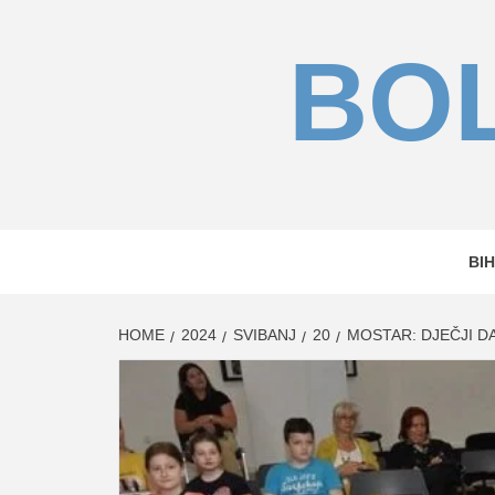
Skip
to
BOL
content
BIH
HOME
2024
SVIBANJ
20
MOSTAR: DJEČJI DA