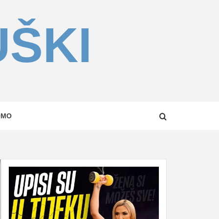
UŠKI
OMO