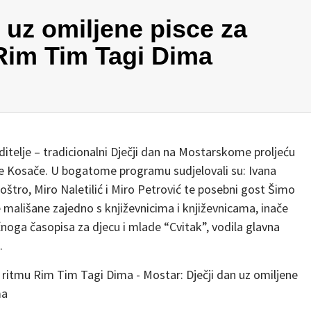
 uz omiljene pisce za
Rim Tim Tagi Dima
roditelje – tradicionalni Dječji dan na Mostarskome proljeću
rine Kosače. U bogatome programu sudjelovali su: Ivana
oštro, Miro Naletilić i Miro Petrović te posebni gost Šimo
e mališane zajedno s književnicima i književnicama, inače
oga časopisa za djecu i mlade “Cvitak”, vodila glavna
.