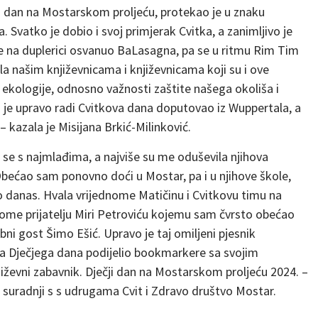
ji dan na Mostarskom proljeću, protekao je u znaku
ka. Svatko je dobio i svoj primjerak Cvitka, a zanimljivo je
 je na duplerici osvanuo BaLasagna, pa se u ritmu Rim Tim
a našim književnicama i književnicama koji su i ove
 ekologije, odnosno važnosti zaštite našega okoliša i
i je upravo radi Cvitkova dana doputovao iz Wuppertala, a
– kazala je Misijana Brkić-Milinković.
i se s najmlađima, a najviše su me oduševila njihova
. Obećao sam ponovno doći u Mostar, pa i u njihove škole,
ao danas. Hvala vrijednome Matičinu i Cvitkovu timu na
me prijatelju Miri Petroviću kojemu sam čvrsto obećao
bni gost Šimo Ešić. Upravo je taj omiljeni pjesnik
ma Dječjega dana podijelio bookmarkere sa svojim
evni zabavnik. Dječji dan na Mostarskom proljeću 2024. –
 suradnji s s udrugama Cvit i Zdravo društvo Mostar.