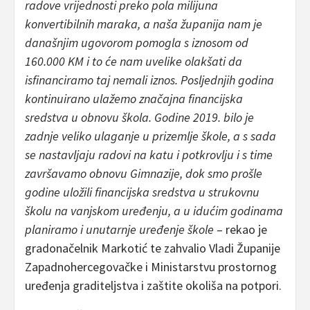
radove vrijednosti preko pola milijuna
konvertibilnih maraka, a naša županija nam je
današnjim ugovorom pomogla s iznosom od
160.000 KM i to će nam uvelike olakšati da
isfinanciramo taj nemali iznos. Posljednjih godina
kontinuirano ulažemo značajna financijska
sredstva u obnovu škola. Godine 2019. bilo je
zadnje veliko ulaganje u prizemlje škole, a s sada
se nastavljaju radovi na katu i potkrovlju i s time
završavamo obnovu Gimnazije, dok smo prošle
godine uložili financijska sredstva u strukovnu
školu na vanjskom uređenju, a u idućim godinama
planiramo i unutarnje uređenje škole
– rekao je
gradonačelnik Markotić te zahvalio Vladi Županije
Zapadnohercegovačke i Ministarstvu prostornog
uređenja graditeljstva i zaštite okoliša na potpori.