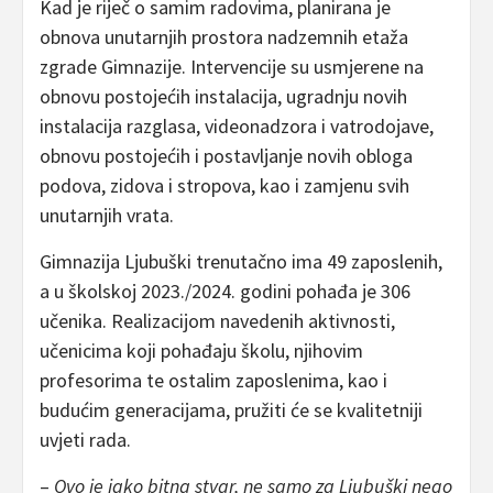
Kad je riječ o samim radovima, planirana je
obnova unutarnjih prostora nadzemnih etaža
zgrade Gimnazije. Intervencije su usmjerene na
obnovu postojećih instalacija, ugradnju novih
instalacija razglasa, videonadzora i vatrodojave,
obnovu postojećih i postavljanje novih obloga
podova, zidova i stropova, kao i zamjenu svih
unutarnjih vrata.
Gimnazija Ljubuški trenutačno ima 49 zaposlenih,
a u školskoj 2023./2024. godini pohađa je 306
učenika. Realizacijom navedenih aktivnosti,
učenicima koji pohađaju školu, njihovim
profesorima te ostalim zaposlenima, kao i
budućim generacijama, pružiti će se kvalitetniji
uvjeti rada.
–
Ovo je jako bitna stvar, ne samo za Ljubuški nego