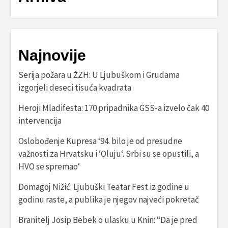
Najnovije
Serija požara u ŽZH: U Ljubuškom i Grudama
izgorjeli deseci tisuća kvadrata
Heroji Mladifesta: 170 pripadnika GSS-a izvelo čak 40
intervencija
Oslobođenje Kupresa ‘94. bilo je od presudne
važnosti za Hrvatsku i ‘Oluju‘. Srbi su se opustili, a
HVO se spremao‘
Domagoj Nižić: Ljubuški Teatar Fest iz godine u
godinu raste, a publika je njegov najveći pokretač
Branitelj Josip Bebek o ulasku u Knin: “Da je pred