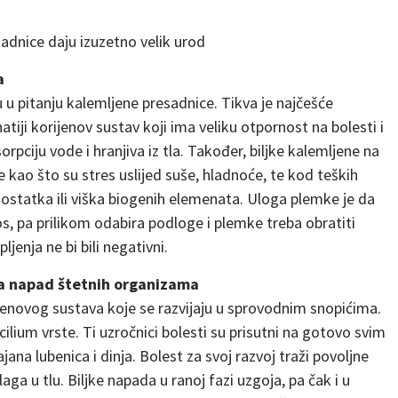
adnice daju izuzetno velik urod
a
 u pitanju kalemljene presadnice. Tikva je najčešće
tiji korijenov sustav koji ima veliku otpornost na bolesti i
ciju vode i hranjiva iz tla. Također, biljke kalemljene na
e kao što su stres uslijed suše, hladnoće, te kod teških
dostatka ili viška biogenih elemenata. Uloga plemke je da
s, pa prilikom odabira podloge i plemke treba obratiti
jenja ne bi bili negativni.
na napad štetnih organizama
jenovog sustava koje se razvijaju u sprovodnim snopićima.
cilium vrste. Ti uzročnici bolesti su prisutni na gotovo svim
ana lubenica i dinja. Bolest za svoj razvoj traži povoljne
aga u tlu. Biljke napada u ranoj fazi uzgoja, pa čak i u