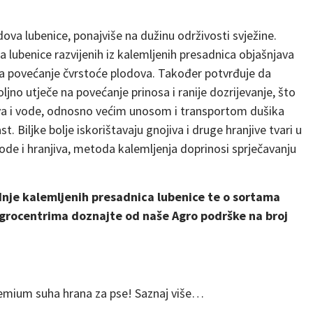
dova lubenice, ponajviše na dužinu održivosti svježine.
 lubenice razvijenih iz kalemljenih presadnica objašnjava
 na povećanje čvrstoće plodova. Također potvrđuje da
ljno utječe na povećanje prinosa i ranije dozrijevanje, što
va i vode, odnosno većim unosom i transportom dušika
. Biljke bolje iskorištavaju gnojiva i druge hranjive tvari u
ode i hranjiva, metoda kalemljenja doprinosi sprječavanju
dnje kalemljenih presadnica lubenice te o sortama
grocentrima doznajte od naše Agro podrške na broj
mium suha hrana za pse! Saznaj više…