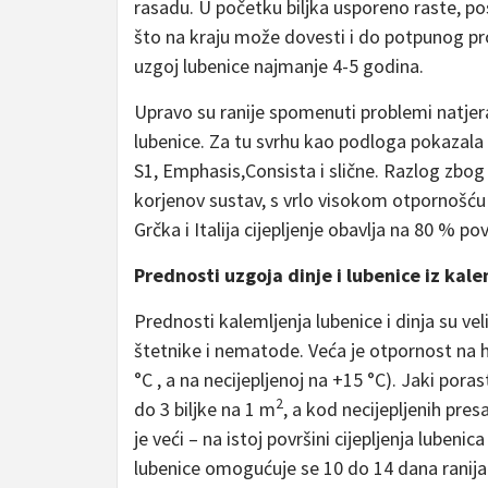
rasadu. U početku biljka usporeno raste, po
što na kraju može dovesti i do potpunog pro
uzgoj lubenice najmanje 4-5 godina.
Upravo su ranije spomenuti problemi natjera
lubenice. Za tu svrhu kao podloga pokazala se
S1, Emphasis,Consista i slične. Razlog zbog 
korjenov sustav, s vrlo visokom otpornošć
Grčka i Italija cijepljenje obavlja na 80 % pov
Prednosti uzgoja dinje i lubenice iz kal
Prednosti kalemljenja lubenice i dinja su vel
štetnike i nematode. Veća je otpornost na hl
°C , a na necijepljenoj na +15 °C). Jaki poras
2
do 3 biljke na 1 m
, a kod necijepljenih pres
je veći – na istoj površini cijepljenja lube
lubenice omogućuje se 10 do 14 dana ranij