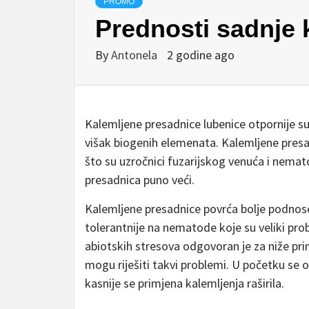
PROMO
Prednosti sadnje 
By
Antonela
2 godine ago
Kalemljene presadnice lubenice otpornije su 
višak biogenih elemenata. Kalemljene presa
što su uzročnici fuzarijskog venuća i nemato
presadnica puno veći.
Kalemljene presadnice povrća bolje podnose l
tolerantnije na nematode koje su veliki prob
abiotskih stresova odgovoran je za niže pri
mogu riješiti takvi problemi. U početku se o
kasnije se primjena kalemljenja raširila.