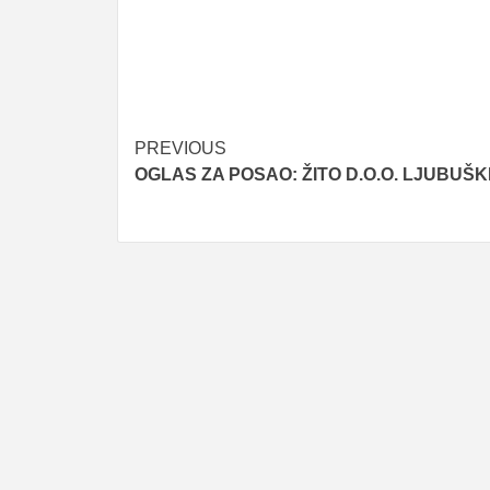
Post
PREVIOUS
OGLAS ZA POSAO: ŽITO D.O.O. LJUBUŠK
navigation