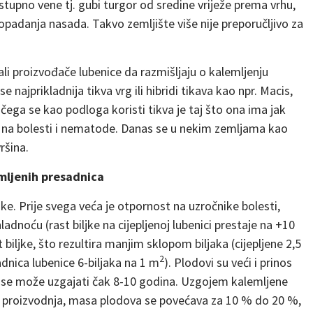
stupno vene tj. gubi turgor od sredine vriježe prema vrhu,
padanja nasada. Takvo zemljište više nije preporučljivo za
li proizvođače lubenice da razmišljaju o kalemljenju
 najprikladnija tikva vrg ili hibridi tikava kao npr. Macis,
čega se kao podloga koristi tikva je taj što ona ima jak
u na bolesti i nematode. Danas se u nekim zemljama kao
ršina.
emljenih presadnica
ike. Prije svega veća je otpornost na uzročnike bolesti,
adnoću (rast biljke na cijepljenoj lubenici prestaje na +10
t biljke, što rezultira manjim sklopom biljaka (cijepljene 2,5
2
adnica lubenice 6-biljaka na 1 m
). Plodovi su veći i prinos
nica se može uzgajati čak 8-10 godina. Uzgojem kalemljene
a proizvodnja, masa plodova se povećava za 10 % do 20 %,