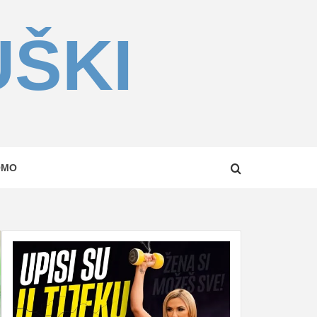
UŠKI
OMO