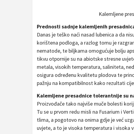
Kalemljene pres
Prednosti sadnje kalemljenih presadnic
Danas je teško naći nasad lubenica a da nisu
korištena podloga, a razlog tomu je razgrana
nematode, te biljkama omogućuje bolju apsorp
tikvu otpornije su na abiotske stresne uvjet
metala, visokih temperatura, saliniteta, ne
osigura određenu kvalitetu plodova te prino
pažnju na kompatibilnost kako rezultati cijepl
Kalemljene presadnice tolerantnije su 
Proizvođače tako najviše muče bolesti kori
Tu se u prvom redu misli na Fusarium i Verti
tlima, a pogotovo na onima gdje je već uzgaj
uvjete, a to je visoka temperatura i visoka vl