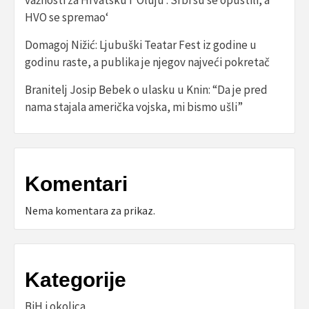
HVO se spremao‘
Domagoj Nižić: Ljubuški Teatar Fest iz godine u
godinu raste, a publika je njegov najveći pokretač
Branitelj Josip Bebek o ulasku u Knin: “Da je pred
nama stajala američka vojska, mi bismo ušli”
Komentari
Nema komentara za prikaz.
Kategorije
BiH i okolica