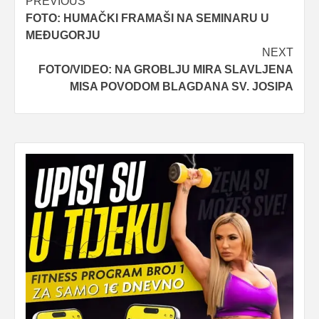
Post
PREVIOUS
FOTO: HUMAČKI FRAMAŠI NA SEMINARU U
navigation
MEĐUGORJU
NEXT
FOTO/VIDEO: NA GROBLJU MIRA SLAVLJENA
MISA POVODOM BLAGDANA SV. JOSIPA