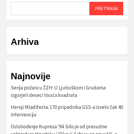
PRETRAGA
Arhiva
Najnovije
Serija požara u ŽZH: U Ljubuškom i Grudama
izgorjeli deseci tisuća kvadrata
Heroji Mladifesta: 170 pripadnika GSS-a izvelo čak 40
intervencija
Oslobođenje Kupresa ‘94. bilo je od presudne
važnosti za Hrvatsku i ‘Oluju‘. Srbi su se opustili, a