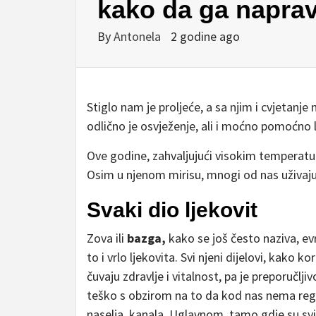
kako da ga naprav
By
Antonela
2 godine ago
Stiglo nam je proljeće, a sa njim i cvjetanj
odlično je osvježenje, ali i moćno pomoćno 
Ove godine, zahvaljujući visokim temperatu
Osim u njenom mirisu, mnogi od nas uživaju i
Svaki dio ljekovit
Zova ili
bazga,
kako se još često naziva, evro
to i vrlo ljekovita. Svi njeni dijelovi, kako ko
čuvaju zdravlje i vitalnost, pa je preporučlj
teško s obzirom na to da kod nas nema reg
naselja, kanala. Uglavnom, tamo gdje su svij