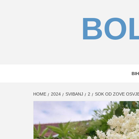
Skip
to
BOL
content
BIH
HOME
2024
SVIBANJ
2
SOK OD ZOVE OSVJEŽ