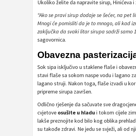
Ukoliko želite da napravite sirup, Hinićeva i
“Ako se pravi sirup dodaje se šećer, na pet l
Mnogi će pomisliti da je to mnogo, ali kad 
zaključka da svaki litar sirupa sadrži samo 
sagovornica.
Obavezna pasterizacij
Sok sipa isključivo u staklene flaše i obave
stavi flaše sa sokom naspe vodu i lagano za
lagano struji. Nakon toga, flaše izvadi u ko
pripreme sirupa završen.
Odlično rješenje da sačuvate sve dragocjene
cvjetove
osušite u hladu
i tokom cijele zi
lakše preznojite kod bilo kog oblika prehlade
su takođe zdravi. Ne jedu se svježi, ali od n