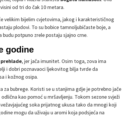
 visini od tri do čak 10 metara.
eće velikim bijelim cvjetovima, jakog i karakterističnog
astaju plodovi. To su bobice tamnoljubičaste boje, a
budu potpuno zrele postaju sjajno crne.
e godine
 prehlade
, jer jača imunitet. Osim toga, zova ima
lji i dobri poznavaoci ljekovitog bilja tvrde da
sa i kožnog osipa.
bra za bubrege. Koristi se u stanjima gdje je potrebno jače
a odlična kao pomoć u mršavljenju. Tokom sezone svježi
osvežavjajućeg soka prijatnog ukusa tako da mnogi koji
 godine mogu da uživaju u aromi koja podsjeća na