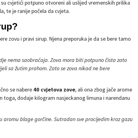
u cvjetići potpuno otvoreni ali uslijed vremenskih prilika
a, te je ranije počela da cvjeta.
irup?
ere zovu i pravi sirup. Njena preporuka je da se bere tamo
dje nema saobraćaja. Zova mora biti potpuno čista zato
bijeli sa žutim prahom. Zato se zova nikad ne bere
ično se nabere
40 cvjetova zove
, ali ona zbog jače arome
kon toga, dodaje kilogram nasjeckanog limuna i narendanu
nu aromu blage gorčine. Sutradan sve procijedim kroz gazu