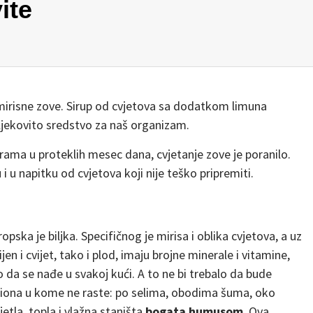
ite
e mirisne zove. Sirup od cvjetova sa dodatkom limuna
ljekovito sredstvo za naš organizam.
rama u proteklih mesec dana, cvjetanje zove je poranilo.
 u napitku od cvjetova koji nije teško pripremiti.
pska je biljka. Specifičnog je mirisa i oblika cvjetova, a uz
rijen i cvijet, tako i plod, imaju brojne minerale i vitamine,
ivo da se nađe u svakoj kući. A to ne bi trebalo da bude
iona u kome ne raste: po selima, obodima šuma, oko
etla, topla i vlažna staništa
bogata humusom
. Ova