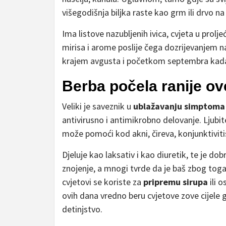
višegodišnja biljka raste kao grm ili drvo na
Ima listove nazubljenih ivica, cvjeta u prolj
mirisa i arome poslije čega dozrijevanjem n
krajem avgusta i početkom septembra kada 
Berba počela ranije ov
Veliki je saveznik u
ublažavanju simptoma
antivirusno i antimikrobno delovanje. Ljubite
može pomoći kod akni, čireva, konjunktiviti
Djeluje kao laksativ i kao diuretik, te je do
znojenje, a mnogi tvrde da je baš zbog tog
cvjetovi se koriste za
pripremu sirupa
ili 
ovih dana vredno beru cvjetove zove cijele
detinjstvo.