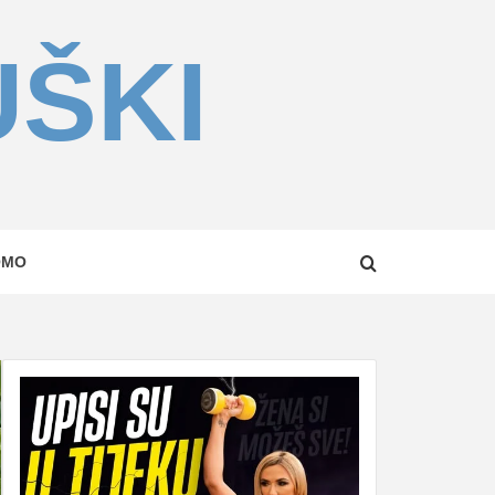
UŠKI
OMO