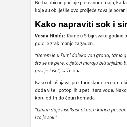
Berba obično počinje polovinom maja, kada s
koje su obilježile ovo proljeće zova je poranil
Kako napraviti sok i s
Vesna Hinić
iz Rume u Srbiji svake godine b
gdje je zrak manje zagađen.
“Berem je u šumi daleko van grada, tamo g
što se ne pere, cvjetovi moraju biti snježno 
poslije kiše“,
kaže ona.
Kako objašnjava, po starinskom receptu ob
doda više i potopi ih u pet litara vode. Na
koru od tri do četiri komada.
“Limun daje kiselkast okus, a korica poseb
i to je sok.”