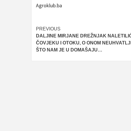
Agroklub.ba
Post
PREVIOUS
DALJINE MIRJANE DREŽNJAK NALETILI
navigation
ČOVJEKU I OTOKU, O ONOM NEUHVATLJ
ŠTO NAM JE U DOMAŠAJU…