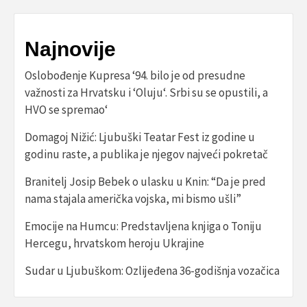
Najnovije
Oslobođenje Kupresa ‘94. bilo je od presudne
važnosti za Hrvatsku i ‘Oluju‘. Srbi su se opustili, a
HVO se spremao‘
Domagoj Nižić: Ljubuški Teatar Fest iz godine u
godinu raste, a publika je njegov najveći pokretač
Branitelj Josip Bebek o ulasku u Knin: “Da je pred
nama stajala američka vojska, mi bismo ušli”
Emocije na Humcu: Predstavljena knjiga o Toniju
Hercegu, hrvatskom heroju Ukrajine
Sudar u Ljubuškom: Ozlijeđena 36-godišnja vozačica