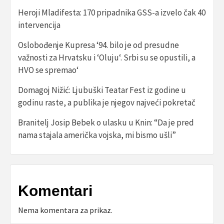
Heroji Mladifesta: 170 pripadnika GSS-a izvelo čak 40
intervencija
Oslobođenje Kupresa ‘94. bilo je od presudne
važnosti za Hrvatsku i ‘Oluju‘. Srbi su se opustili, a
HVO se spremao‘
Domagoj Nižić: Ljubuški Teatar Fest iz godine u
godinu raste, a publika je njegov najveći pokretač
Branitelj Josip Bebek o ulasku u Knin: “Da je pred
nama stajala američka vojska, mi bismo ušli”
Komentari
Nema komentara za prikaz.