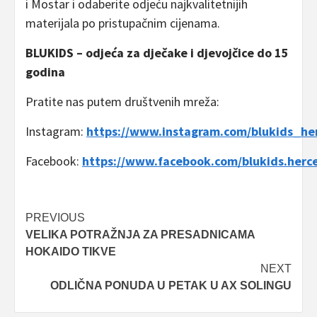
i Mostar i odaberite odjeću najkvalitetnijih
materijala po pristupačnim cijenama.
BLUKIDS – odjeća za dječake i djevojčice do 15
godina
Pratite nas putem društvenih mreža:
Instagram:
https://www.instagram.com/blukids_he
Facebook:
https://www.facebook.com/blukids.herc
Post
PREVIOUS
VELIKA POTRAŽNJA ZA PRESADNICAMA
navigation
HOKAIDO TIKVE
NEXT
ODLIČNA PONUDA U PETAK U AX SOLINGU