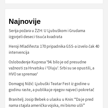
Najnovije
Serija požara u ŽZH: U Ljubuškom i Grudama
izgorjeli deseci tisuća kvadrata
Heroji Mladifesta: 170 pripadnika GSS-a izvelo čak 40
intervencija
Oslobođenje Kupresa ‘94. bilo je od presudne
važnosti za Hrvatsku i ‘Oluju‘. Srbi su se opustili, a
HVO se spremao‘
Domagoj Nižić: Ljubuški Teatar Fest iz godine u
godinu raste, a publika je njegov najveći pokretač
Branitelj Josip Bebek o ulasku u Knin: “Da je pred
nama stajala američka vojska, mi bismo ušli”