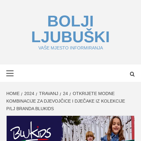
Skip
to
BOLJI
content
LJUBUŠKI
VAŠE MJESTO INFORMIRANJA
Primary
Menu
HOME
2024
TRAVANJ
24
OTKRIJETE MODNE
KOMBINACIJE ZA DJEVOJČICE I DJEČAKE IZ KOLEKCIJE
P/LJ BRANDA BLUKIDS