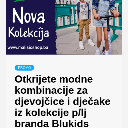
PROMO
Otkrijete modne
kombinacije za
djevojčice i dječake
iz kolekcije p/lj
branda Blukids