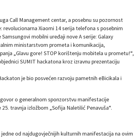
sluga Call Management centar, a posebnu su pozornost
e: revolucionarna Xiaomi 14 serija telefona s posebnim
 Samsungovi mobilni uređaji nove A serije: Galaxy
eralnim ministarstvom prometa i komunikacija,
anja „Glavu gore! STOP korištenju mobitela u prometu!“,
pobjednici SUMIT hackatona kroz izravnu prezentaciju
 Hackaton je bio posvećen razvoju pametnih eBicikala i
govor o generalnom sponzorstvu manifestacije
 25. travnja izložbom „Sofija Naletilić Penavuša“.
 jedne od najdugovječnijih kulturnih manifestacija na ovim