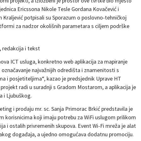
ni projekti, a izložbeni je prostor ove tvrtke bio mjesto
sjednica Ericssona Nikole Tesle Gordana Kovačević i
n Kraljević potpisali su Sporazum o poslovno-tehničkoj
latformi za nadzor okolišnih parametara s ciljem podrške
 nova ICT usluga, konkretno web aplikacija za mapiranje
označavanje najvažnijih odredišta i znamenitosti s
a i posjetiteljima“, kazao je predsjednik Uprave HT
t projekt radi u suradnji s Gradom Mostarom, a aplikacija je
a i Ljubuškog.
eting i prodaju mr. sc. Sanja Primorac Brkić predstavila je
im korisnicima koji imaju potrebu za WiFi uslugom prilikom
ja i ostalih privremenih skupova. Event Wi-Fi mreža je alat
 svakog događaja, a ujedno omogućava dodatnu promociju.