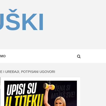
UŠKI
OMO
 I UREĐAJI, POTPISANI UGOVORI