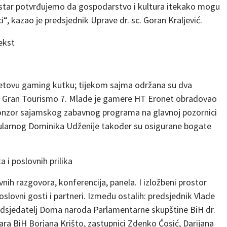
star potvrđujemo da gospodarstvo i kultura itekako mogu
ci“, kazao je predsjednik Uprave dr. sc. Goran Kraljević.
netovu gaming kutku; tijekom sajma održana su dva
r i Gran Tourismo 7. Mlade je gamere HT Eronet obradovao
ponzor sajamskog zabavnog programa na glavnoj pozornici
pularnog Dominika Udženije također su osigurane bogate
i poslovnih prilika
vnih razgovora, konferencija, panela. I izložbeni prostor
slovni gosti i partneri. Između ostalih: predsjednik Vlade
edsjedatelj Doma naroda Parlamentarne skupštine BiH dr.
tara BiH Borjana Krišto, zastupnici Zdenko Ćosić, Darijana