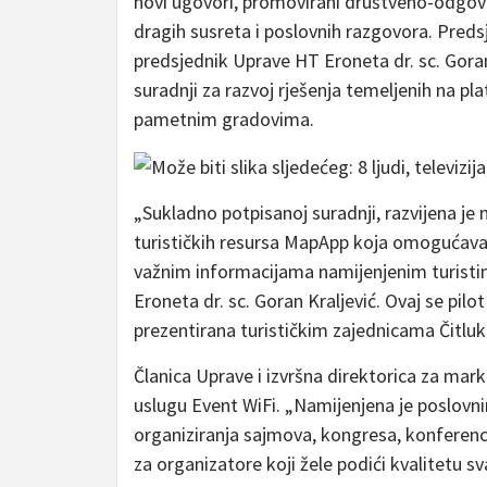
novi ugovori, promovirani društveno-odgovor
dragih susreta i poslovnih razgovora. Pred
predsjednik Uprave HT Eroneta dr. sc. Gora
suradnji za razvoj rješenja temeljenih na p
pametnim gradovima.
„Sukladno potpisanoj suradnji, razvijena je
turističkih resursa MapApp koja omogućava 
važnim informacijama namijenjenim turistim
Eroneta dr. sc. Goran Kraljević. Ovaj se pilo
prezentirana turističkim zajednicama Čitluk
Članica Uprave i izvršna direktorica za mark
uslugu Event WiFi. „Namijenjena je poslovn
organiziranja sajmova, kongresa, konferenci
za organizatore koji žele podići kvalitetu