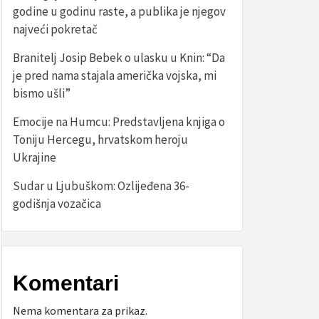
godine u godinu raste, a publika je njegov
najveći pokretač
Branitelj Josip Bebek o ulasku u Knin: “Da
je pred nama stajala američka vojska, mi
bismo ušli”
Emocije na Humcu: Predstavljena knjiga o
Toniju Hercegu, hrvatskom heroju
Ukrajine
Sudar u Ljubuškom: Ozlijeđena 36-
godišnja vozačica
Komentari
Nema komentara za prikaz.