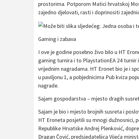
prostorima. Potporom Matici hrvatskoj Mo
zajedno djelovati, rasti i doprinositi zajedni
Gaming i zabava
I ove je godine posebno živo bilo u HT Ero
gaming turnira i to PlaystationEA 24 turni
vrijednim nagradama. HT Eronet bio je i s
u paviljonu 1, a pobjednicima Pub kviza po
nagrade.
Sajam gospodarstva – mjesto dragih susreta 
Sajam je bio i mjesto brojnih susreta i poslo
HT Eroneta posjetili su mnogi dužnosnici, po
Republike Hrvatske Andrej Plenković, dopr
Dragan Čović, predsjedateljica Vijeća minis