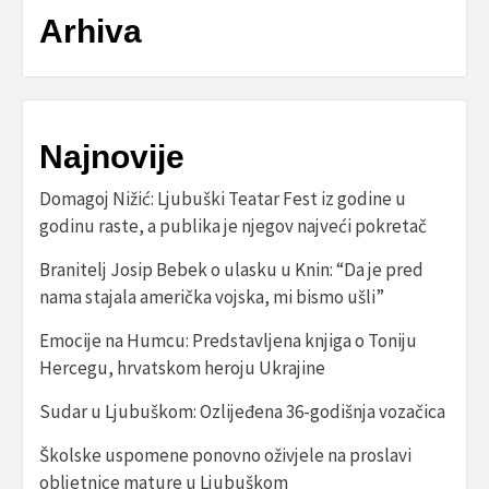
Arhiva
Najnovije
Domagoj Nižić: Ljubuški Teatar Fest iz godine u
godinu raste, a publika je njegov najveći pokretač
Branitelj Josip Bebek o ulasku u Knin: “Da je pred
nama stajala američka vojska, mi bismo ušli”
Emocije na Humcu: Predstavljena knjiga o Toniju
Hercegu, hrvatskom heroju Ukrajine
Sudar u Ljubuškom: Ozlijeđena 36-godišnja vozačica
Školske uspomene ponovno oživjele na proslavi
obljetnice mature u Ljubuškom