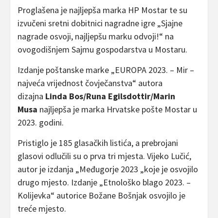
Proglašena je najljepša marka HP Mostar te su
izvučeni sretni dobitnici nagradne igre „Sjajne
nagrade osvoji, najljepšu marku odvoji!“ na
ovogodišnjem Sajmu gospodarstva u Mostaru.
Izdanje poštanske marke „EUROPA 2023. – Mir –
najveća vrijednost čovječanstva“ autora
dizajna
Linda Bos/Runa Egilsdottir/Marin
Musa
najljepša je marka Hrvatske pošte Mostar u
2023. godini.
Pristiglo je 185 glasačkih listića, a prebrojani
glasovi odlučili su o prva tri mjesta. Vijeko Lučić,
autor je izdanja „Međugorje 2023 „koje je osvojilo
drugo mjesto. Izdanje „Etnološko blago 2023. –
Kolijevka“ autorice Božane Bošnjak osvojilo je
treće mjesto.