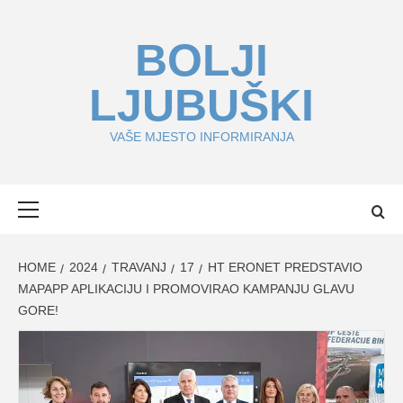
Skip
to
BOLJI
content
LJUBUŠKI
VAŠE MJESTO INFORMIRANJA
Primary
Menu
HOME
2024
TRAVANJ
17
HT ERONET PREDSTAVIO
MAPAPP APLIKACIJU I PROMOVIRAO KAMPANJU GLAVU
GORE!