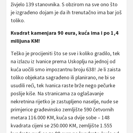
živjelo 139 stanovnika. S obzirom na sve ono što
je izgrađeno dojam je da ih trenutačno ima bar još
toliko.
Kvadrat kamenjara 90 eura, kuća ima i po 1,4
milijuna KM!
Teško je procijeniti što se sve i koliko gradilo, tek
na izlazu iz Ivanice prema Uskoplju na jednoj od
kuća uočili smo impozantnu broju 638! Je li zaista
toliko objekata sagrađeno ili planirano, ne bi se
usudili reći, tek Ivanica raste brže nego pečurke
poslije kiše. Na stranicama za oglašavanje
nekretnina rijetko je zastupljeno naselje, nude se
primjerice građevinsko zemljište 590 četvornih
metara 116.000 KM, kuća sa dvije sobe – 148
kvadrata cijeni se 250.000 KM, zemljište 1.555