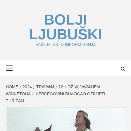
Skip
to
BOLJI
content
LJUBUŠKI
VAŠE MJESTO INFORMIRANJA
Primary
Menu
HOME
2024
TRAVANJ
12
OŽIVLJAVANJEM
WINNETOUA U HERCEGOVINI BI MOGAO OŽIVJETI I
TURIZAM