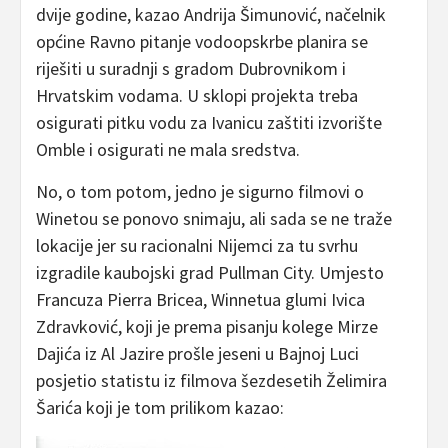
dvije godine, kazao Andrija Šimunović, načelnik
općine Ravno pitanje vodoopskrbe planira se
riješiti u suradnji s gradom Dubrovnikom i
Hrvatskim vodama. U sklopi projekta treba
osigurati pitku vodu za Ivanicu zaštiti izvorište
Omble i osigurati ne mala sredstva.
No, o tom potom, jedno je sigurno filmovi o
Winetou se ponovo snimaju, ali sada se ne traže
lokacije jer su racionalni Nijemci za tu svrhu
izgradile kaubojski grad Pullman City. Umjesto
Francuza Pierra Bricea, Winnetua glumi Ivica
Zdravković, koji je prema pisanju kolege Mirze
Dajića iz Al Jazire prošle jeseni u Bajnoj Luci
posjetio statistu iz filmova šezdesetih Želimira
Šarića koji je tom prilikom kazao: