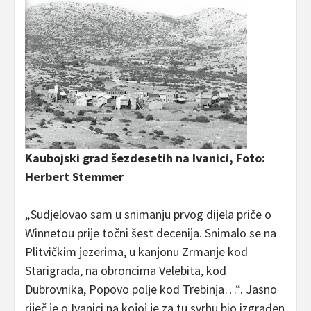
Kaubojski grad šezdesetih na Ivanici, Foto:
Herbert Stemmer
„Sudjelovao sam u snimanju prvog dijela priče o
Winnetou prije točni šest decenija. Snimalo se na
Plitvičkim jezerima, u kanjonu Zrmanje kod
Starigrada, na obroncima Velebita, kod
Dubrovnika, Popovo polje kod Trebinja…“. Jasno
riječ je o Ivanici na kojoj je za tu svrhu bio izgrađen