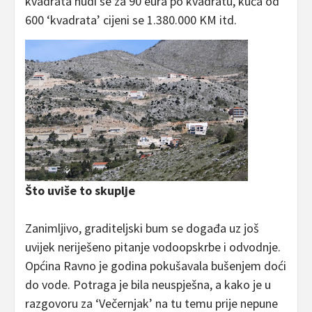
kvadrata nudi se za 90 eura po kvadratu, kuća od
600 ‘kvadrata’ cijeni se 1.380.000 KM itd.
Što uviše to skuplje
Zanimljivo, graditeljski bum se događa uz još
uvijek neriješeno pitanje vodoopskrbe i odvodnje.
Općina Ravno je godina pokušavala bušenjem doći
do vode. Potraga je bila neuspješna, a kako je u
razgovoru za ‘Večernjak’ na tu temu prije nepune