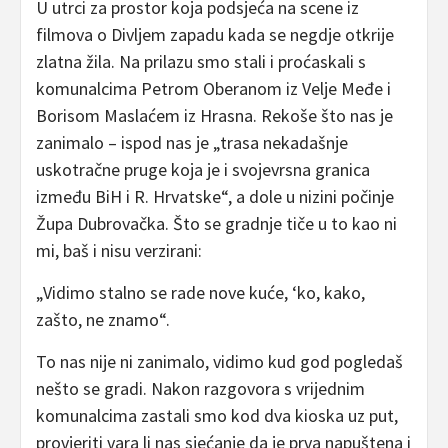
U utrci za prostor koja podsjeća na scene iz
filmova o Divljem zapadu kada se negdje otkrije
zlatna žila. Na prilazu smo stali i proćaskali s
komunalcima Petrom Oberanom iz Velje Međe i
Borisom Maslaćem iz Hrasna. Rekoše što nas je
zanimalo – ispod nas je „trasa nekadašnje
uskotračne pruge koja je i svojevrsna granica
između BiH i R. Hrvatske“, a dole u nizini počinje
Župa Dubrovačka. Što se gradnje tiče u to kao ni
mi, baš i nisu verzirani:
„Vidimo stalno se rade nove kuće, ‘ko, kako,
zašto, ne znamo“.
To nas nije ni zanimalo, vidimo kud god pogledaš
nešto se gradi. Nakon razgovora s vrijednim
komunalcima zastali smo kod dva kioska uz put,
provjeriti vara li nas sjećanje da je prva napuštena i