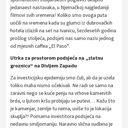
jedanaest nastavaka, u Njemačkoj najgledaniji
filmovi svih vremena! Koliko smo ovoga puta
uočili na vremena kada su glumci iz dubrovačkih
hotela izlazili na set na Ivanicu, šezdesetih godina
prošlog stoljeća, podsjeti nas samo naziv jednog
od mjesnih caffea „El Paso“.
Utrka za prostorom podsjeća na „zlatnu
groznicu“ na Divljem Zapadu
Za investicijsku epidemiju smo čuli, ali da je uzela
toliko maha nismo očekivali. Ne radi se samo na
zaravni nego se kuće penju na vrhove kamenitih
brda, u ljutom kršu probijaju se putevi… Kažu što
je kamenjar, zemlje tu nema, uviše to je lokacija
skuplja?! Pomama investitora podsjeća na
nedavnu smiljomaniju. Naravno slična sudbina je