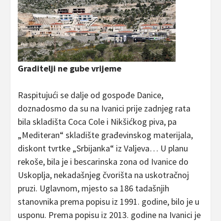
Graditelji ne gube vrijeme
Raspitujući se dalje od gospođe Danice,
doznadosmo da su na Ivanici prije zadnjeg rata
bila skladišta Coca Cole i Nikšićkog piva, pa
„Mediteran“ skladište građevinskog materijala,
diskont tvrtke „Srbijanka“ iz Valjeva… U planu
rekoše, bila je i bescarinska zona od Ivanice do
Uskoplja, nekadašnjeg čvorišta na uskotračnoj
pruzi. Uglavnom, mjesto sa 186 tadašnjih
stanovnika prema popisu iz 1991. godine, bilo je u
usponu. Prema popisu iz 2013. godine na Ivanici je