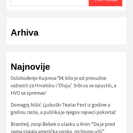
Arhiva
Najnovije
Oslobođenje Kupresa ‘94. bilo je od presudne
važnosti za Hrvatsku i ‘Oluju‘. Srbi su se opustili, a
HVO se spremao‘
Domagoj Nižić: Ljubuški Teatar Fest iz godine u
godinu raste, a publika je njegov najveći pokretač
Branitelj Josip Bebek o ulasku u Knin: “Da je pred
nama stajala američka vojska, mi bismo ušli”