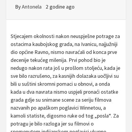
By
Antonela
2 godine ago
Stjecajem okolnosti nakon neuspješne potrage za
ostacima kaubojskog grada, na Ivanicu, najjužniji
dio općine Ravno, nismo navraćali od konca prve
decenije tekućeg milenija. Prvi pohod bio je
nedugo nakon rata još u prošlom stoljeću, kada je
sve bilo razrušeno, za kasnijih dolazaka uočljivi su
bili u suštini skromni pomaci u obnovi, a onda
kada u dva navrata nismo uspjeli pronaći ostatke
grada gdje su snimane scene za seriju filmova
nazvanih po apaškom poglavici Winnetou, a
kamoli statiste, digosmo ruke od tog „posla“. Za
potragu je bilo razloga jer su filmovi o
spomenutom indijanskom poglavici ukupno