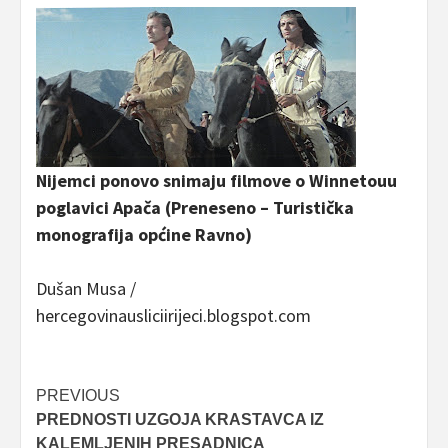
Nijemci ponovo snimaju filmove o Winnetouu
poglavici Apača
(Preneseno – Turistička
monografija općine Ravno)
Dušan Musa /
hercegovinausliciirijeci.blogspot.com
Post
PREVIOUS
PREDNOSTI UZGOJA KRASTAVCA IZ
navigation
KALEMLJENIH PRESADNICA