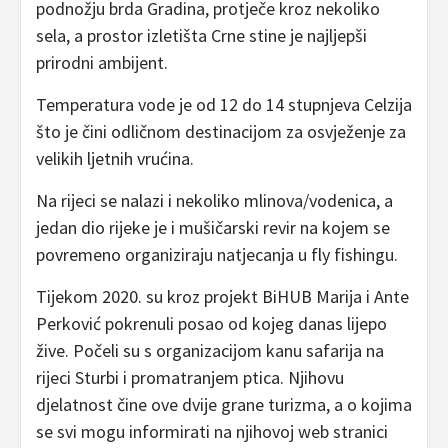
podnožju brda Gradina, protječe kroz nekoliko
sela, a prostor izletišta Crne stine je najljepši
prirodni ambijent.
Temperatura vode je od 12 do 14 stupnjeva Celzija
što je čini odličnom destinacijom za osvježenje za
velikih ljetnih vrućina.
Na rijeci se nalazi i nekoliko mlinova/vodenica, a
jedan dio rijeke je i mušičarski revir na kojem se
povremeno organiziraju natjecanja u fly fishingu.
Tijekom 2020. su kroz projekt BiHUB Marija i Ante
Perković pokrenuli posao od kojeg danas lijepo
žive. Počeli su s organizacijom kanu safarija na
rijeci Sturbi i promatranjem ptica. Njihovu
djelatnost čine ove dvije grane turizma, a o kojima
se svi mogu informirati na njihovoj web stranici