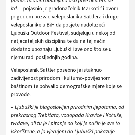
pomoć mladim obiteljima oko prve nekretnine
itd.
– pojasnio je gradonačelnik Markotić i ovom
prigodom pozvao veleposlanika Sattlera i druge
veleposlanike u BiH da posjete nadolazeći
Ljubuški Outdoor Festival, sudjeluju u nekoj od
natjecateljskih disciplina te da na taj način
dodatno upoznaju Ljubuški i sve ono što se u
njemu radi posljednjih godina.
Veleposlanik Sattler posebno je istaknuo
zadivljenost prirodom i kulturno-povijesnom
baštinom te pohvalio demografske mjere koje se
provode.
–
Ljubuški je blagoslovljen prirodnim ljepotama, od
prekrasnog Trebižata, vodopada Kravice i Koćuše,
tvrđave, ali tu je i pitanje na koji je način je sve to
iskorišteno, a ja vjerujem da Ljubuški pokazuje