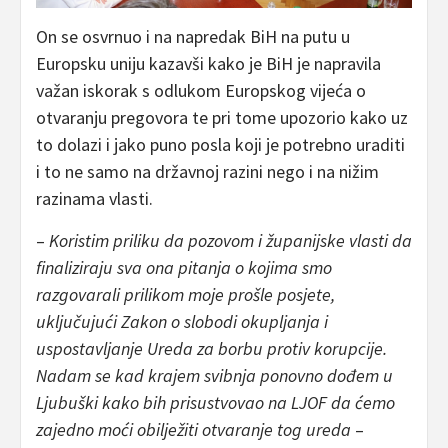
On se osvrnuo i na napredak BiH na putu u
Europsku uniju kazavši kako je BiH je napravila
važan iskorak s odlukom Europskog vijeća o
otvaranju pregovora te pri tome upozorio kako uz
to dolazi i jako puno posla koji je potrebno uraditi
i to ne samo na državnoj razini nego i na nižim
razinama vlasti.
–
Koristim priliku da pozovom i županijske vlasti da
finaliziraju sva ona pitanja o kojima smo
razgovarali prilikom moje prošle posjete,
uključujući Zakon o slobodi okupljanja i
uspostavljanje Ureda za borbu protiv korupcije.
Nadam se kad krajem svibnja ponovno dođem u
Ljubuški kako bih prisustvovao na LJOF da ćemo
zajedno moći obilježiti otvaranje tog ureda
–