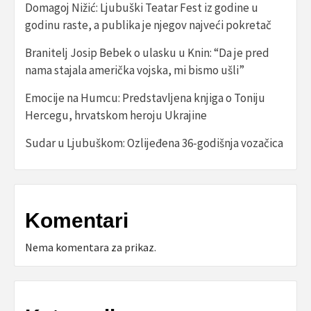
Domagoj Nižić: Ljubuški Teatar Fest iz godine u
godinu raste, a publika je njegov najveći pokretač
Branitelj Josip Bebek o ulasku u Knin: “Da je pred
nama stajala američka vojska, mi bismo ušli”
Emocije na Humcu: Predstavljena knjiga o Toniju
Hercegu, hrvatskom heroju Ukrajine
Sudar u Ljubuškom: Ozlijeđena 36-godišnja vozačica
Komentari
Nema komentara za prikaz.