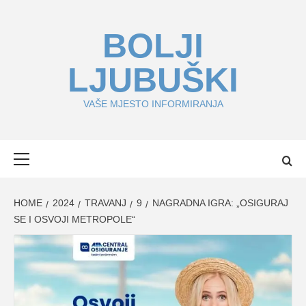
Skip
to
BOLJI
content
LJUBUŠKI
VAŠE MJESTO INFORMIRANJA
Primary
Menu
HOME
2024
TRAVANJ
9
NAGRADNA IGRA: „OSIGURAJ
SE I OSVOJI METROPOLE“