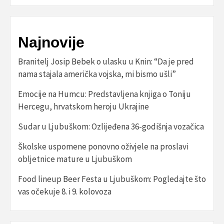
Najnovije
Branitelj Josip Bebek o ulasku u Knin: “Da je pred
nama stajala američka vojska, mi bismo ušli”
Emocije na Humcu: Predstavljena knjiga o Toniju
Hercegu, hrvatskom heroju Ukrajine
Sudar u Ljubuškom: Ozlijeđena 36-godišnja vozačica
Školske uspomene ponovno oživjele na proslavi
obljetnice mature u Ljubuškom
Food lineup Beer Festa u Ljubuškom: Pogledajte što
vas očekuje 8. i 9. kolovoza