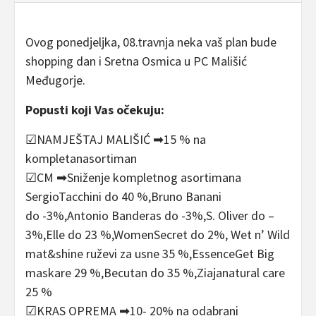
Ovog ponedjeljka, 08.travnja neka vaš plan bude
shopping dan i Sretna Osmica u PC Mališić
Međugorje.
Popusti koji Vas očekuju:
☑NAMJEŠTAJ MALIŠIĆ ➡15 % na
kompletanasortiman
☑CM ➡Sniženje kompletnog asortimana
SergioTacchini do 40 %,Bruno Banani
do -3%,Antonio Banderas do -3%,S. Oliver do –
3%,Elle do 23 %,WomenSecret do 2%, Wet n’ Wild
mat&shine ruževi za usne 35 %,EssenceGet Big
maskare 29 %,Becutan do 35 %,Ziajanatural care
25 %
☑KRAS OPREMA ➡10- 20% na odabrani