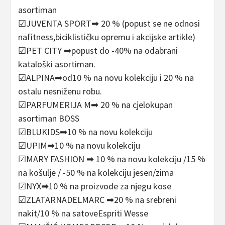
asortiman
☑JUVENTA SPORT➡ 20 % (popust se ne odnosi
nafitness,biciklističku opremu i akcijske artikle)
☑PET CITY ➡popust do -40% na odabrani
kataloški asortiman.
☑ALPINA➡od10 % na novu kolekciju i 20 % na
ostalu nesniženu robu.
☑PARFUMERIJA M➡ 20 % na cjelokupan
asortiman BOSS
☑BLUKIDS➡10 % na novu kolekciju
☑UPIM➡10 % na novu kolekciju
☑MARY FASHION ➡ 10 % na novu kolekciju /15 %
na košulje / -50 % na kolekciju jesen/zima
☑NYX➡10 % na proizvode za njegu kose
☑ZLATARNADELMARC ➡20 % na srebreni
nakit/10 % na satoveEspriti Wesse