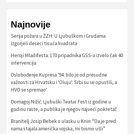
Najnovije
Serija požara u ŽZH: U Ljubuškom i Grudama
izgorjeli deseci tisuća kvadrata
Heroji Mladifesta: 170 pripadnika GSS-a izvelo čak 40
intervencija
Oslobođenje Kupresa ‘94. bilo je od presudne
važnosti za Hrvatsku i ‘Oluju‘. Srbi su se opustili, a
HVO se spremao‘
Domagoj Nižić: Ljubuški Teatar Fest iz godine u
godinu raste, a publika je njegov najveći pokretač
Branitelj Josip Bebek o ulasku u Knin: “Da je pred
nama stajala američka vojska, mi bismo ušli”