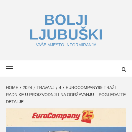
Skip
to
BOLJI
content
LJUBUŠKI
VAŠE MJESTO INFORMIRANJA
Primary
Menu
HOME
2024
TRAVANJ
4
EUROCOMPANY99 TRAŽI
RADNIKE U PROIZVODNJI I NA ODRŽAVANJU – POGLEDAJTE
DETALJE