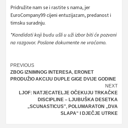
Pridružite nam se i rastite s nama, jer
EuroCompany99 cijeni entuzijazam, predanost i
timsku suradnju.
*Kandidati koji budu ušli u uži izbor biti će pozvani
na razgovor. Poslane dokumente ne vraćamo.
Post
PREVIOUS
ZBOG IZNIMNOG INTERESA, ERONET
navigation
PRODUŽIO AKCIJU DUPLE GIGE DVIJE GODINE
NEXT
LJOF: NATJECATELJE OČEKUJU TRKAČKE
DISCIPLINE – LJUBUŠKA DESETKA
„SCUNASTICUS”, POLUMARATON „DVA
SLAPA“ I DJEČJE UTRKE