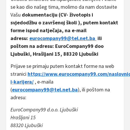
se kao dio našeg tima, molimo da nam dostavite
Vašu
dokumentaciju (CV- životopis i
svjedodžbu o završenoj školi )
, putem kontakt
forme ispod natječaja,
na e-mail
adresu:
eurocompany99@tel.net.ba
ili
poštom na adresu: EuroCompany99 doo
Ljubuški, Hrašljani 15, 88320 Ljubuški
Prijave se primaju putem kontakt forme na web
stranici
https://www.eurocompany99.com/naslovni
i-karijera/
, e-maila
(
eurocompany99@tel.net.ba
), ili poštom na
adresu:
EuroCompany99 d.o.o. Ljubuški
Hrašljani 15
88320 Ljubuški