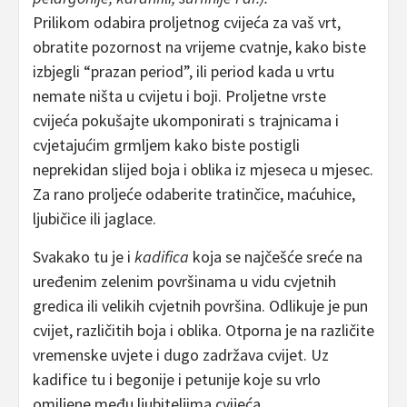
Prilikom odabira proljetnog cvijeća za vaš vrt,
obratite pozornost na vrijeme cvatnje, kako biste
izbjegli “prazan period”, ili period kada u vrtu
nemate ništa u cvijetu i boji. Proljetne vrste
cvijeća pokušajte ukomponirati s trajnicama i
cvjetajućim grmljem kako biste postigli
neprekidan slijed boja i oblika iz mjeseca u mjesec.
Za rano proljeće odaberite tratinčice, maćuhice,
ljubičice ili jaglace.
Svakako tu je i
kadifica
koja se najčešće sreće na
uređenim zelenim površinama u vidu cvjetnih
gredica ili velikih cvjetnih površina. Odlikuje je pun
cvijet, različitih boja i oblika. Otporna je na različite
vremenske uvjete i dugo zadržava cvijet. Uz
kadifice tu i begonije i petunije koje su vrlo
omiljene među ljubiteljima cvijeća.