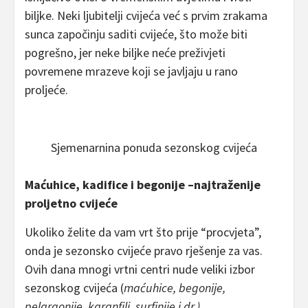
biljke. Neki ljubitelji cvijeća već s prvim zrakama
sunca započinju saditi cvijeće, što može biti
pogrešno, jer neke biljke neće preživjeti
povremene mrazeve koji se javljaju u rano
proljeće.
Sjemenarnina ponuda sezonskog cvijeća
Maćuhice, kadifice i begonije –najtraženije
proljetno cvijeće
Ukoliko želite da vam vrt što prije “procvjeta”,
onda je sezonsko cvijeće pravo rješenje za vas.
Ovih dana mnogi vrtni centri nude veliki izbor
sezonskog cvijeća (
maćuhice, begonije,
pelargonije, karanfili, surfinije i dr.).