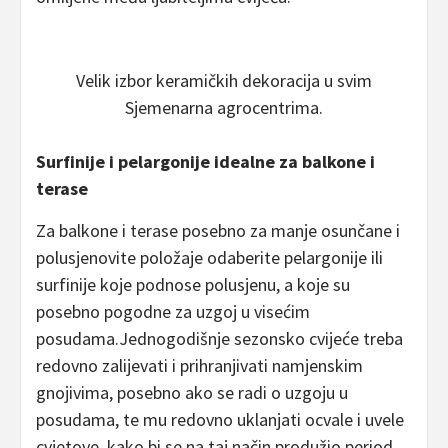
Velik izbor keramičkih dekoracija u svim
Sjemenarna agrocentrima.
Surfinije i pelargonije idealne za balkone i
terase
Za balkone i terase posebno za manje osunčane i
polusjenovite položaje odaberite pelargonije ili
surfinije koje podnose polusjenu, a koje su
posebno pogodne za uzgoj u visećim
posudama.Jednogodišnje sezonsko cvijeće treba
redovno zalijevati i prihranjivati namjenskim
gnojivima, posebno ako se radi o uzgoju u
posudama, te mu redovno uklanjati ocvale i uvele
cvjetove, kako bi se na taj način produžio period