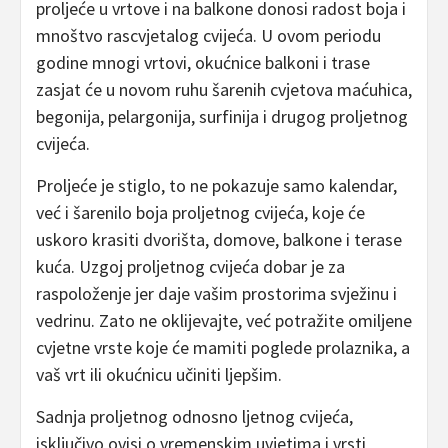
proljeće u vrtove i na balkone donosi radost boja i
mnoštvo rascvjetalog cvijeća. U ovom periodu
godine mnogi vrtovi, okućnice balkoni i trase
zasjat će u novom ruhu šarenih cvjetova maćuhica,
begonija, pelargonija, surfinija i drugog proljetnog
cvijeća.
Proljeće je stiglo, to ne pokazuje samo kalendar,
već i šarenilo boja proljetnog cvijeća, koje će
uskoro krasiti dvorišta, domove, balkone i terase
kuća. Uzgoj proljetnog cvijeća dobar je za
raspoloženje jer daje vašim prostorima svježinu i
vedrinu. Zato ne oklijevajte, već potražite omiljene
cvjetne vrste koje će mamiti poglede prolaznika, a
vaš vrt ili okućnicu učiniti ljepšim.
Sadnja proljetnog odnosno ljetnog cvijeća,
isključivo ovisi o vremenskim uvjetima i vrsti