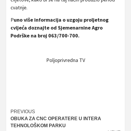
cvatnje.
P
uno više informacija o uzgoju proljetnog
cvijeća doznajte od Sjemenarnine Agro
Podrške na broj 063/700-700.
Poljoprivredna TV
Post
PREVIOUS
OBUKA ZA CNC OPERATERE U INTERA
navigation
TEHNOLOŠKOM PARKU