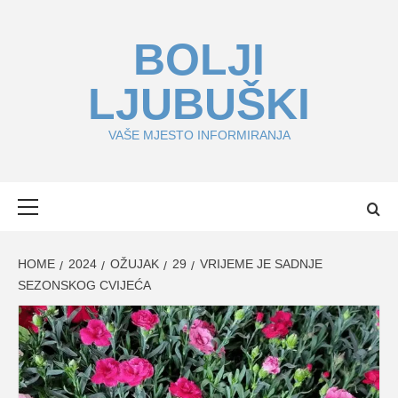
Skip
to
BOLJI
content
LJUBUŠKI
VAŠE MJESTO INFORMIRANJA
Primary
Menu
HOME
2024
OŽUJAK
29
VRIJEME JE SADNJE
SEZONSKOG CVIJEĆA