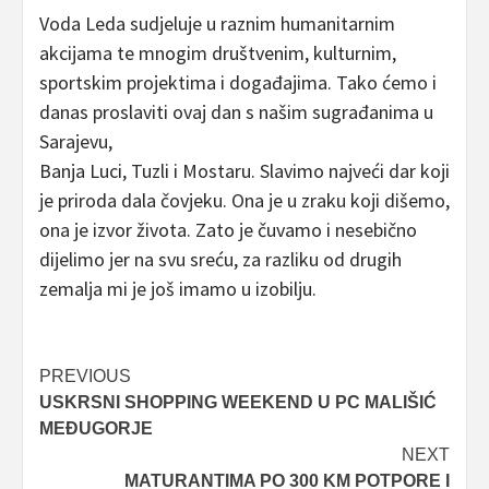
Voda Leda sudjeluje u raznim humanitarnim
akcijama te mnogim društvenim, kulturnim,
sportskim projektima i događajima. Tako ćemo i
danas proslaviti ovaj dan s našim sugrađanima u
Sarajevu,
Banja Luci, Tuzli i Mostaru. Slavimo najveći dar koji
je priroda dala čovjeku. Ona je u zraku koji dišemo,
ona je izvor života. Zato je čuvamo i nesebično
dijelimo jer na svu sreću, za razliku od drugih
zemalja mi je još imamo u izobilju.
Post
PREVIOUS
USKRSNI SHOPPING WEEKEND U PC MALIŠIĆ
navigation
MEĐUGORJE
NEXT
MATURANTIMA PO 300 KM POTPORE I