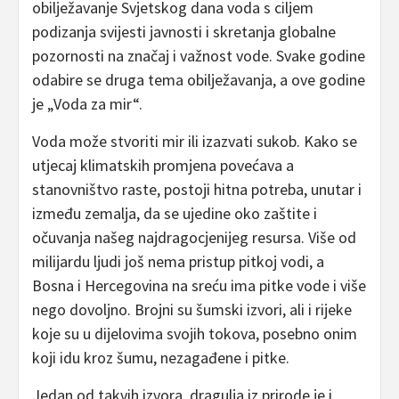
obilježavanje Svjetskog dana voda s ciljem
podizanja svijesti javnosti i skretanja globalne
pozornosti na značaj i važnost vode. Svake godine
odabire se druga tema obilježavanja, a ove godine
je „Voda za mir“.
Voda može stvoriti mir ili izazvati sukob. Kako se
utjecaj klimatskih promjena povećava a
stanovništvo raste, postoji hitna potreba, unutar i
između zemalja, da se ujedine oko zaštite i
očuvanja našeg najdragocjenijeg resursa. Više od
milijardu ljudi još nema pristup pitkoj vodi, a
Bosna i Hercegovina na sreću ima pitke vode i više
nego dovoljno. Brojni su šumski izvori, ali i rijeke
koje su u dijelovima svojih tokova, posebno onim
koji idu kroz šumu, nezagađene i pitke.
Jedan od takvih izvora, dragulja iz prirode je i