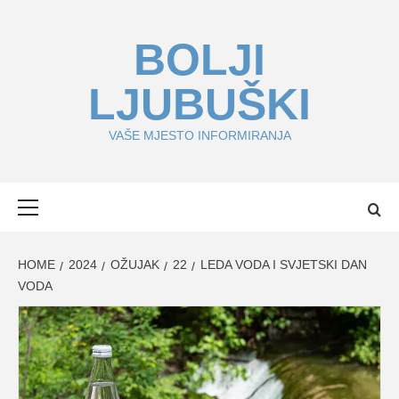
Skip
to
BOLJI
content
LJUBUŠKI
VAŠE MJESTO INFORMIRANJA
Primary
Menu
HOME
2024
OŽUJAK
22
LEDA VODA I SVJETSKI DAN
VODA