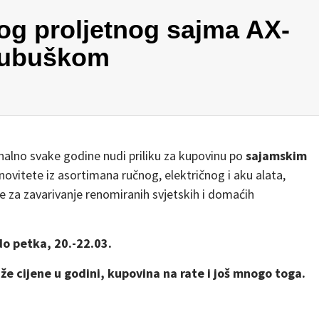
og proljetnog sajma AX-
jubuškom
nalno svake godine nudi priliku za kupovinu po
sajamskim
vitete iz asortimana ručnog, električnog i aku alata,
e za zavarivanje renomiranih svjetskih i domaćih
do petka, 20.-22.03.
niže cijene u godini, kupovina na rate i još mnogo toga.