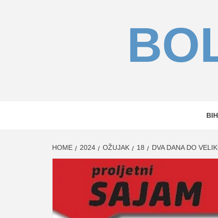
Skip
to
BOL
content
BIH
HOME
2024
OŽUJAK
18
DVA DANA DO VELI