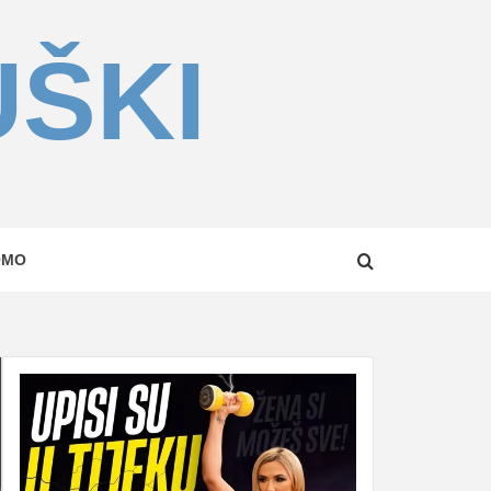
UŠKI
OMO