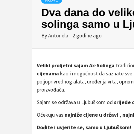
PROMO
Dva dana do velik
solinga samo u L
By
Antonela
2 godine ago
Veliki proljetni sajam Ax-Solinga
tradicio
cijenama
kao i mogućnost da saznate sve no
poljoprivrednog alata, uređenja vrta, oprem
proizvođača.
Sajam se održava u Ljubuškom od
srijede 
Očekuju vas
najniže cijene u državi , naj
Dođite i uvjerite se, samo u Ljubuškom!