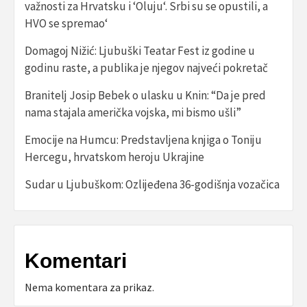
važnosti za Hrvatsku i ‘Oluju‘. Srbi su se opustili, a
HVO se spremao‘
Domagoj Nižić: Ljubuški Teatar Fest iz godine u
godinu raste, a publika je njegov najveći pokretač
Branitelj Josip Bebek o ulasku u Knin: “Da je pred
nama stajala američka vojska, mi bismo ušli”
Emocije na Humcu: Predstavljena knjiga o Toniju
Hercegu, hrvatskom heroju Ukrajine
Sudar u Ljubuškom: Ozlijeđena 36-godišnja vozačica
Komentari
Nema komentara za prikaz.