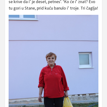
se krive da i’ je deset, petnes’. ‘Ko će i’ znat? Evo
tu gori u Stane, prid kuću banulo i’ troje. Tri čaglja!