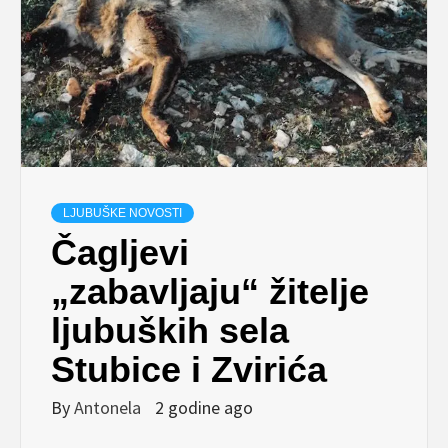
LJUBUŠKE NOVOSTI
Čagljevi
„zabavljaju“ žitelje
ljubuških sela
Stubice i Zvirića
By
Antonela
2 godine ago