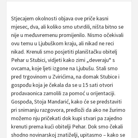
Stjecajem okolnosti objava ove priče kasni
mjesec, dva, ali koliko smo utvrdili, ništa bitno se
nije u međuvremenu promijenilo. Nismo očekivali
ovu temu u Ljubuškom kraju, ali nikad ne reci
nikad. Krenuli smo posjetiti planištačku obitelj
Pehar u Stubici, vidjeti kako zimi „deveraju“ s
ovcama, koje ljeti izgone na Ljubušu. Stali smo
pred trgovinom u Zvirićima, na domak Stubice i
gospođu koja je čekala da se u 15 sati otvori
prodavaonica zamolili za pomoć u orijentaciji.
Gospođa, Stoja Mandarić, kako će se predstaviti
pri snimanju razgovora, predloži da ako ne žurimo
možemo nju pričekati dok kupi stvari pa zajedno
krenuti prema kući obitelji Pehar. Dok smo čekali
shodno novinarskoj znatiželji, upitasmo – kako se