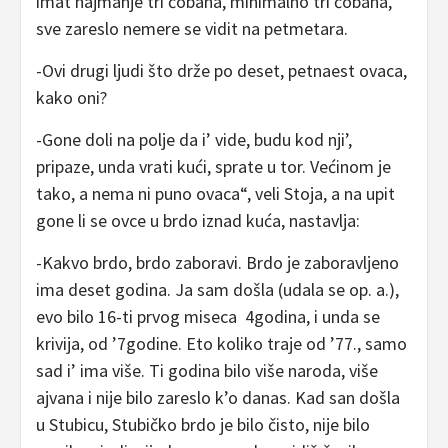
imat najmanje tri čobana, minimalno tri čobana,
sve zareslo nemere se vidit na petmetara.
-Ovi drugi ljudi što drže po deset, petnaest ovaca,
kako oni?
-Gone doli na polje da i’ vide, budu kod nji’,
pripaze, unda vrati kući, sprate u tor. Većinom je
tako, a nema ni puno ovaca“, veli Stoja, a na upit
gone li se ovce u brdo iznad kuća, nastavlja:
-Kakvo brdo, brdo zaboravi. Brdo je zaboravljeno
ima deset godina. Ja sam došla (udala se op. a.),
evo bilo 16-ti prvog miseca 4godina, i unda se
krivija, od ’7godine. Eto koliko traje od ’77., samo
sad i’ ima više. Ti godina bilo više naroda, više
ajvana i nije bilo zareslo k’o danas. Kad san došla
u Stubicu, Stubičko brdo je bilo čisto, nije bilo