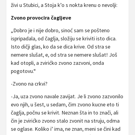
živi u Stubici, a Stoja k’o s nokta krenu o nevolji:
Zvono provocira čagljeve
„Dobro je i nije dobro, sinoć sam se pošteno
ispripadala, od čaglja, složiju se kriviti isto dica.
Isto dičji glas, ko da se dica krive. Od stra se
nemere slušat, e, od stra se nemere slušat! Još
kad otopli, a zvirićko zvono zazvoni, onda
pogotovu.“
-Zvono na crkvi?
-Ja, uza zvono navale zavijat. Je li zvono zazvonilo
evo njih, u šest, u sedam, čim zvono kucne eto ti
čaglja, počnu se krivit. Neznan šta in to znači, ali
čin je zvirićko zvono stalo zvonit na struju, odma
se oglase. Koliko i’ ima, ne znan, meni se čini kad