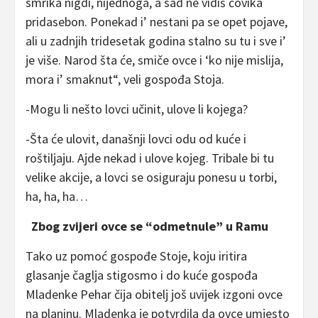
smrika nigdi, nijednoga, a sad ne vidiš čovika
pridasebon. Ponekad i’ nestani pa se opet pojave,
ali u zadnjih tridesetak godina stalno su tu i sve i’
je više. Narod šta će, smiče ovce i ‘ko nije mislija,
mora i’ smaknut“, veli gospođa Stoja.
-Mogu li nešto lovci učinit, ulove li kojega?
-Šta će ulovit, današnji lovci odu od kuće i
roštiljaju. Ajde nekad i ulove kojeg. Tribale bi tu
velike akcije, a lovci se osiguraju ponesu u torbi,
ha, ha, ha…
Zbog zvijeri ovce se “odmetnule” u Ramu
Tako uz pomoć gospođe Stoje, koju iritira
glasanje čaglja stigosmo i do kuće gospođa
Mladenke Pehar čija obitelj još uvijek izgoni ovce
na planinu. Mladenka je potvrdila da ovce umjesto