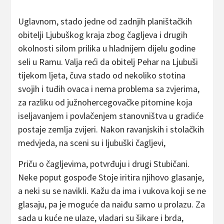
Uglavnom, stado jedne od zadnjih planištačkih
obitelji Ljubuškog kraja zbog čagljeva i drugih
okolnosti silom prilika u hladnijem dijelu godine
seli u Ramu. Valja reći da obitelj Pehar na Ljubuši
tijekom ljeta, čuva stado od nekoliko stotina
svojih i tuđih ovaca i nema problema sa zvjerima,
za razliku od južnohercegovačke pitomine koja
iseljavanjem i povlačenjem stanovništva u gradiće
postaje zemlja zvijeri. Nakon ravanjskih i stolačkih
medvjeda, na sceni su i ljubuški čagljevi,
Priču o čagljevima, potvrđuju i drugi Stubičani.
Neke poput gospođe Stoje iritira njihovo glasanje,
a neki su se navikli. Kažu da ima i vukova koji se ne
glasaju, pa je moguće da naiđu samo u prolazu. Za
sada u kuće ne ulaze, vladari su šikare i brda,