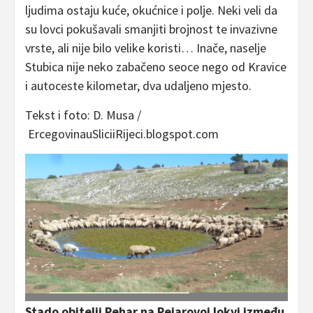
ljudima ostaju kuće, okućnice i polje. Neki veli da
su lovci pokušavali smanjiti brojnost te invazivne
vrste, ali nije bilo velike koristi… Inače, naselje
Stubica nije neko zabačeno seoce nego od Kravice
i autoceste kilometar, dva udaljeno mjesto.
Tekst i foto: D. Musa /
ErcegovinauSliciiRijeci.blogspot.com
Stado obitelji Pehar na Pejarovoj lokvi između