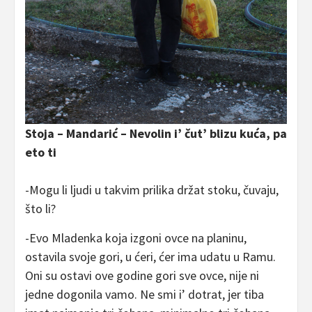
Stoja – Mandarić – Nevolin i’ čut’ blizu kuća, pa
eto ti
-Mogu li ljudi u takvim prilika držat stoku, čuvaju,
što li?
-Evo Mladenka koja izgoni ovce na planinu,
ostavila svoje gori, u ćeri, ćer ima udatu u Ramu.
Oni su ostavi ove godine gori sve ovce, nije ni
jedne dogonila vamo. Ne smi i’ dotrat, jer tiba