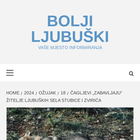
Skip
to
BOLJI
content
LJUBUŠKI
VAŠE MJESTO INFORMIRANJA
Primary
Menu
HOME
2024
OŽUJAK
18
ČAGLJEVI „ZABAVLJAJU“
ŽITELJE LJUBUŠKIH SELA STUBICE I ZVIRIĆA